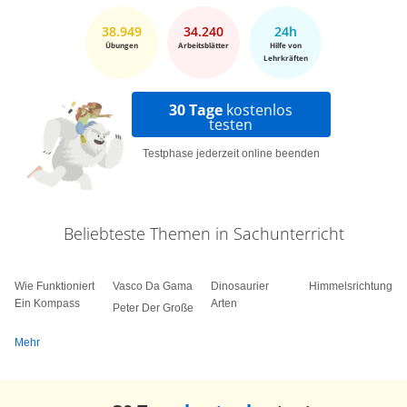
38.949
34.240
24h
Übungen
Arbeitsblätter
Hilfe von
Lehrkräften
30 Tage
kostenlos
testen
Testphase jederzeit online beenden
Beliebteste Themen in Sachunterricht
Wie Funktioniert
Vasco Da Gama
Dinosaurier
Himmelsrichtungen
Ein Kompass
Arten
Peter Der Große
Mehr