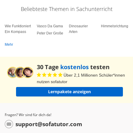
den Süden, wo es für sie mehr Nahrung und
Beliebteste Themen in Sachunterricht
besseres Wetter gibt. Die Standvögel, wie Amsel,
Elster und Kohlmeise, bleiben im Winter
Wie Funktioniert
hingegen hier. Sie müssen im Winter besonders
Vasco Da Gama
Dinosaurier
Himmelsrichtungen
Ein Kompass
Arten
Peter Der Große
viel Nahrung sammeln und plustern sich
manchmal auf, um sich vor Kälte zu schützen.
Mehr
Und Hummelboldt? Der hat ganz viele
Meisenknödel aufgehängt, damit die Standvögel
30 Tage
kostenlos
testen
in seinem Garten im Winter genug Nahrung
Über 2,1 Millionen Schüler*innen
finden!
nutzen sofatutor
Lernpakete anzeigen
Fragen? Wir sind für dich da!
support@sofatutor.com