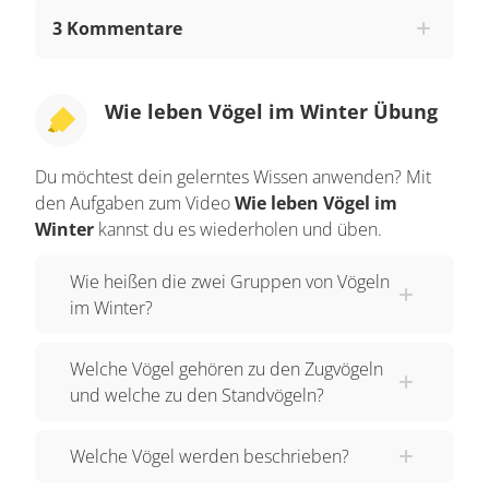
braune Federn. Alle Federn eines Vogels
3 Kommentare
zusammen nennen wir auch Gefieder. Das
Männchen hat ein schwarzes Gefieder, einen
gelben Schnabel und gelbe Ringe um die Augen.
Wie leben Vögel im Winter Übung
Die Amsel frisst Regenwürmer, Insekten und
Früchte. Unser zweiter Standvogel ist die Elster.
Du möchtest dein gelerntes Wissen anwenden? Mit
Bei der Elster haben Männchen und Weibchen
den Aufgaben zum Video
Wie leben Vögel im
ein schwarz - weißes Gefieder und lange
Winter
kannst du es wiederholen und üben.
Schwanzfedern. Die Elster ist der größte Vogel,
Wie heißen die zwei Gruppen von Vögeln
den wir dir heute vorstellen. Sie frisst Vogeleier,
im Winter?
Aas, also tote Tiere, Beeren und Samen. Unser
dritter Standvogel ist besonders bunt. Die
Welche Vögel gehören zu den Zugvögeln
Kohlmeise. Ihr Kopf und ihr Schnabel sind
und welche zu den Standvögeln?
schwarz und ihre Wangen sind weiß. Das
Gefieder am Bauch ist gelb und das am Rücken
Welche Vögel werden beschrieben?
grün. Die Flügel sind blau, grau und weiß gefärbt.