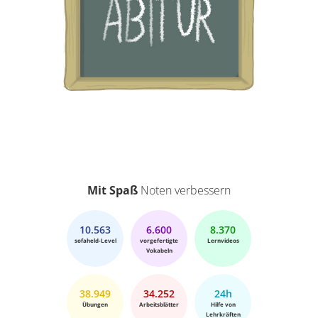
Mit Spaß
Noten verbessern
10.563
6.600
8.370
sofaheld-Level
vorgefertigte
Lernvideos
Vokabeln
38.949
34.252
24h
Übungen
Arbeitsblätter
Hilfe von
Lehrkräften