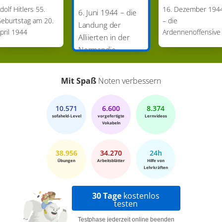
dolf Hitlers 55.
16. Dezember 194
6. Juni 1944 – die
eburtstag am 20.
– die
Landung der
pril 1944
Ardennenoffensive
Alliierten in der
Normandie
Mit Spaß
Noten verbessern
10.571
6.600
8.374
sofaheld-Level
vorgefertigte
Lernvideos
Vokabeln
38.956
34.270
24h
Übungen
Arbeitsblätter
Hilfe von
Lehrkräften
30 Tage
kostenlos
testen
Testphase jederzeit online beenden