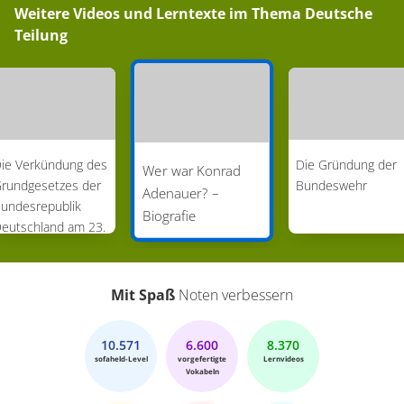
Weitere Videos und Lerntexte im Thema
Deutsche
Teilung
ie Verkündung des
Die Gründung der
Wer war Konrad
rundgesetzes der
Bundeswehr
Adenauer? –
undesrepublik
Biografie
eutschland am 23.
ai 1949
Mit Spaß
Noten verbessern
10.571
6.600
8.370
sofaheld-Level
vorgefertigte
Lernvideos
Vokabeln