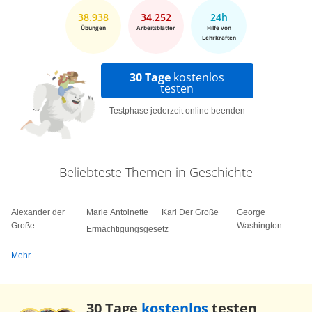
38.938
34.252
24h
Übungen
Arbeitsblätter
Hilfe von
Lehrkräften
30 Tage
kostenlos
testen
Testphase jederzeit online beenden
Beliebteste Themen in Geschichte
Alexander der
Marie Antoinette
Karl Der Große
George
Große
Washington
Ermächtigungsgesetz
Mehr
30 Tage
kostenlos
testen