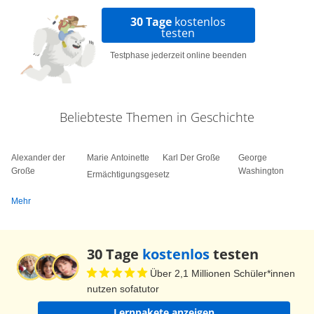
30 Tage
kostenlos
testen
Testphase jederzeit online beenden
Beliebteste Themen in Geschichte
Alexander der
Marie Antoinette
Karl Der Große
George
Große
Washington
Ermächtigungsgesetz
Mehr
30 Tage
kostenlos
testen
Über 2,1 Millionen Schüler*innen
nutzen sofatutor
Lernpakete anzeigen