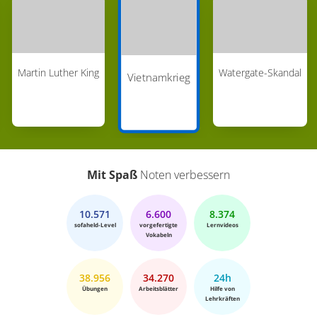
Martin Luther King
Watergate-Skandal
Vietnamkrieg
Mit Spaß
Noten verbessern
10.571
6.600
8.374
sofaheld-Level
vorgefertigte
Lernvideos
Vokabeln
38.956
34.270
24h
Übungen
Arbeitsblätter
Hilfe von
Lehrkräften