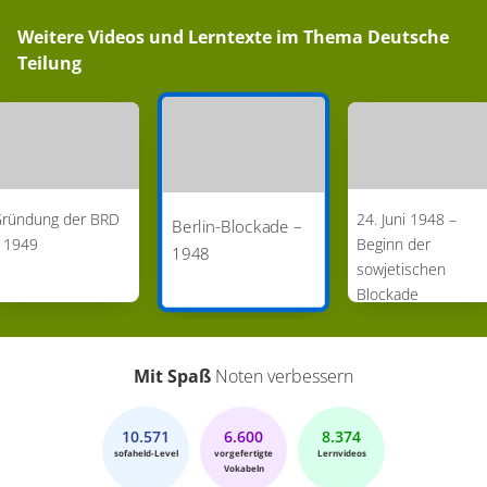
Weitere Videos und Lerntexte im Thema
Deutsche
Teilung
ründung der BRD
24. Juni 1948 –
Berlin-Blockade –
 1949
Beginn der
1948
sowjetischen
Blockade
Westberlins
Mit Spaß
Noten verbessern
10.571
6.600
8.374
sofaheld-Level
vorgefertigte
Lernvideos
Vokabeln