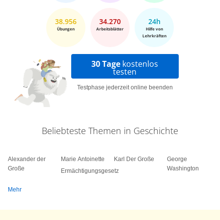
38.956
34.270
24h
Übungen
Arbeitsblätter
Hilfe von
Lehrkräften
30 Tage
kostenlos
testen
Testphase jederzeit online beenden
Beliebteste Themen in Geschichte
Alexander der
Marie Antoinette
Karl Der Große
George
Große
Washington
Ermächtigungsgesetz
Mehr