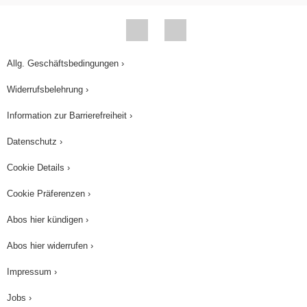
Mitgliedstaaten bei wichtigen internationalen
Treffen mit einer Stimme sprechen. Fassen wir
die Aufgaben der Kommission noch einmal
zusammen. Sie macht Vorschläge für neue EU-
Allg. Geschäftsbedingungen ›
Regelungen, sie kontrolliert die Ausgaben der
Widerrufsbelehrung ›
EU, sie überwacht die EU-Politik und sie ist
Information zur Barrierefreiheit ›
Sprecherin der Europäischen Union.
Datenschutz ›
Cookie Details ›
Cookie Präferenzen ›
Abos hier kündigen ›
Abos hier widerrufen ›
Impressum ›
Jobs ›