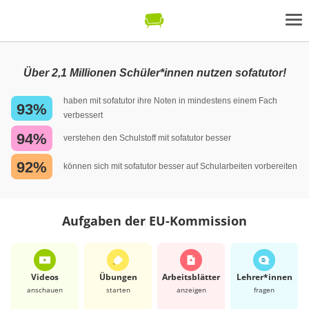
Über 2,1 Millionen Schüler*innen nutzen sofatutor!
haben mit sofatutor ihre Noten in mindestens einem Fach
93%
verbessert
94%
verstehen den Schulstoff mit sofatutor besser
92%
können sich mit sofatutor besser auf Schularbeiten vorbereiten
Aufgaben der EU-Kommission
Videos
Übungen
Arbeits­blätter
Lehrer*​innen
anschauen
starten
anzeigen
fragen