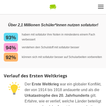
Über 2,1 Millionen Schüler*innen nutzen sofatutor!
haben mit sofatutor ihre Noten in mindestens einem Fach
93%
verbessert
94%
verstehen den Schulstoff mit sofatutor besser
92%
können sich mit sofatutor besser auf Schularbeiten vorbereiten
Verlauf des Ersten Weltkriegs
Der
Erste Weltkrieg
war ein globaler Konflikt,
der von 1914 bis 1918 andauerte und als die
Urkatastrophe des 20. Jahrhunderts
gilt.
Erfahre, wie er verlief, welche Länder beteiligt