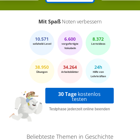
Mit Spaß
Noten verbessern
10.571
6.600
8.372
sofaheld-Level
vorgefertigte
Lernvideos
Vokabeln
38.950
34.264
24h
Übungen
Arbeitsblätter
Hilfe von
Lehrkräften
30 Tage
kostenlos
testen
Testphase jederzeit online beenden
Beliebteste Themen in Geschichte