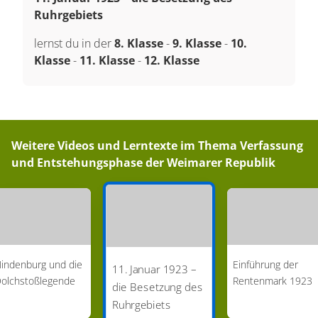
Ruhrgebiets
lernst du in der
8. Klasse
-
9. Klasse
-
10.
Klasse
-
11. Klasse
-
12. Klasse
Weitere Videos und Lerntexte im Thema
Verfassung
und Entstehungsphase der Weimarer Republik
indenburg und die
Einführung der
11. Januar 1923 –
olchstoßlegende
Rentenmark 1923
die Besetzung des
Ruhrgebiets