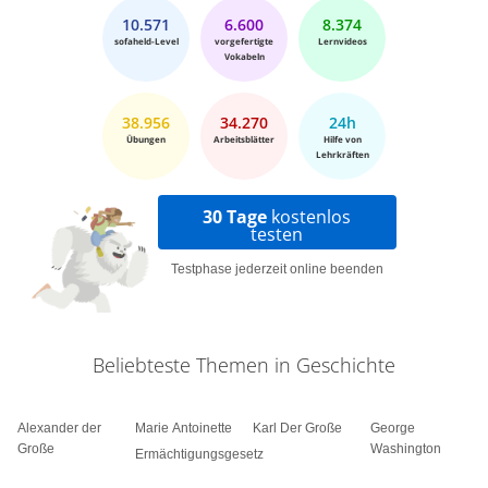
10.571
6.600
8.374
sofaheld-Level
vorgefertigte
Lernvideos
Vokabeln
38.956
34.270
24h
Übungen
Arbeitsblätter
Hilfe von
Lehrkräften
30 Tage
kostenlos
testen
Testphase jederzeit online beenden
Beliebteste Themen in Geschichte
Alexander der
Marie Antoinette
Karl Der Große
George
Große
Washington
Ermächtigungsgesetz