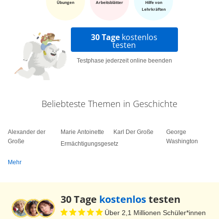
Übungen
Arbeitsblätter
Hilfe von
Lehrkräften
30 Tage
kostenlos
testen
Testphase jederzeit online beenden
Beliebteste Themen in Geschichte
Alexander der
Marie Antoinette
Karl Der Große
George
Große
Washington
Ermächtigungsgesetz
Mehr
30 Tage
kostenlos
testen
Über 2,1 Millionen Schüler*innen