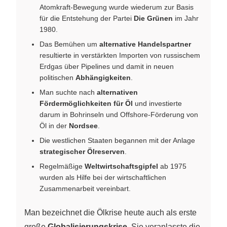
Atomkraft-Bewegung wurde wiederum zur Basis
für die Entstehung der Partei
Die Grünen
im Jahr
1980.
Das Bemühen um
alternative Handelspartner
resultierte in verstärkten Importen von russischem
Erdgas über Pipelines und damit in neuen
politischen
Abhängigkeiten
.
Man suchte nach
alternativen
Fördermöglichkeiten für Öl
und investierte
darum in Bohrinseln und Offshore-Förderung von
Öl in der
Nordsee
.
Die westlichen Staaten begannen mit der Anlage
strategischer Ölreserven
.
Regelmäßige
Weltwirtschaftsgipfel
ab 1975
wurden als Hilfe bei der wirtschaftlichen
Zusammenarbeit vereinbart.
Man bezeichnet die Ölkrise heute auch als erste
große
Globalisierungskrise
. Sie veranlasste die