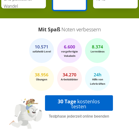
Wandel
Mit Spaß
Noten verbessern
10.571
6.600
8.374
sofaheld-Level
vorgefertigte
Lernvideos
Vokabeln
38.956
34.270
24h
Übungen
Arbeitsblätter
Hilfe von
Lehrkräften
30 Tage
kostenlos
testen
Testphase jederzeit online beenden