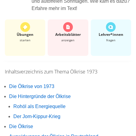
und autofreien Sonntagen. Wie kam es dazu?
Erfahre mehr im Text!
Übungen
Arbeits­blätter
Lehrer*​innen
starten
anzeigen
fragen
Inhaltsverzeichnis zum Thema
Ölkrise 1973
Die Ölkrise von 1973
Die Hintergründe der Ölkrise
Rohöl als Energiequelle
Der Jom-Kippur-Krieg
Die Ölkrise