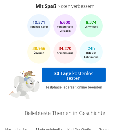
Mit Spaß
Noten verbessern
10.571
6.600
8.374
sofaheld-Level
vorgefertigte
Lernvideos
Vokabeln
38.956
34.270
24h
Übungen
Arbeitsblätter
Hilfe von
Lehrkräften
30 Tage
kostenlos
testen
Testphase jederzeit online beenden
Beliebteste Themen in Geschichte
Alexander der
Marie Antoinette
Karl Der Große
George