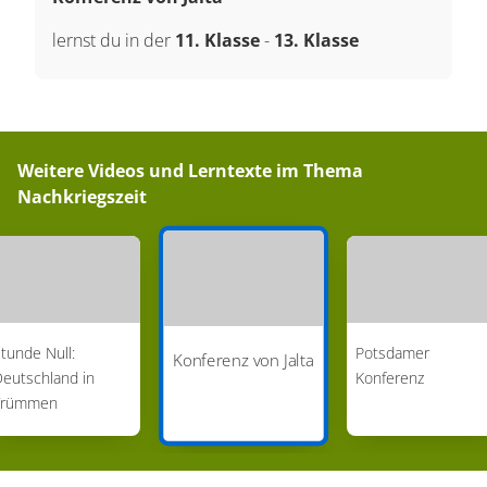
lernst du in der
11. Klasse
-
13. Klasse
Weitere Videos und Lerntexte im Thema
Nachkriegszeit
tunde Null:
Potsdamer
Konferenz von Jalta
eutschland in
Konferenz
Trümmen