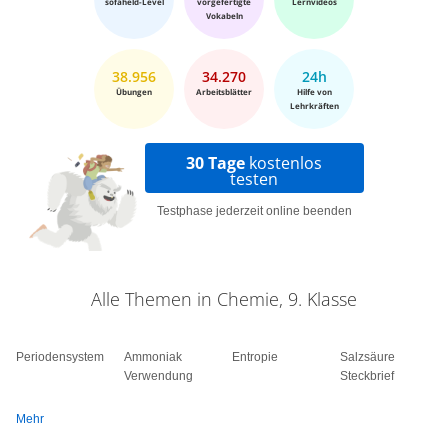
sofaheld-Level
vorgefertigte
Lernvideos
Vokabeln
38.956
34.270
24h
Übungen
Arbeitsblätter
Hilfe von
Lehrkräften
30 Tage
kostenlos
testen
Testphase jederzeit online beenden
Alle Themen in Chemie, 9. Klasse
Periodensystem
Ammoniak
Entropie
Salzsäure
Verwendung
Steckbrief
Mehr