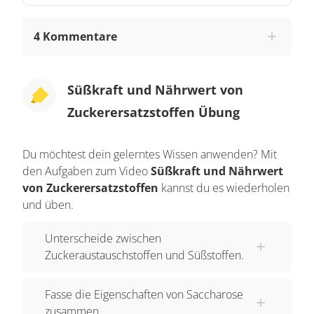
Schauen wir uns dazu einige Breiche an, in
denen Saccharose negative Auswirkungen
4 Kommentare
haben kann. Häufiger Verzehr von Saccharose
kann zum einen Karies verursachen. Die
Bakterien im Mund ernähren sich von diesem
Süßkraft und Nährwert von
Zucker und scheiden dann organische Säuren
Zuckerersatzstoffen Übung
aus, die den Zahnschmelz angreifen und Löcher
in den Zähnen entstehen lassen. In Kaugummis
Du möchtest dein gelerntes Wissen anwenden? Mit
befinden sich daher oft Zuckerersatzstoffe.
den Aufgaben zum Video
Süßkraft und Nährwert
von Zuckerersatzstoffen
kannst du es wiederholen
Aber auch Übergewicht und daraus entstehende
und üben.
Krankheiten, werden durch den erhöhten Konsum
von Saccharose verursacht. Das Übergewicht
Unterscheide zwischen
wird hier durch den sehr hohen Energiegehalt
Zuckeraustauschstoffen und Süßstoffen.
des Haushaltszuckers verursacht.
Fasse die Eigenschaften von Saccharose
Aber auch zuckerkranke Menschen, also
zusammen.