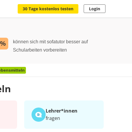
30 Tage kostenlos testen
Login
können sich mit sofatutor besser auf
2%
Schularbeiten vorbereiten
ebensmitteln
eln
Lehrer*​innen
fragen