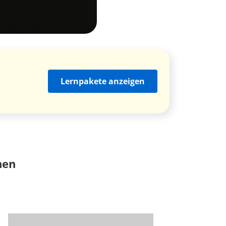
Lernpakete anzeigen
nen