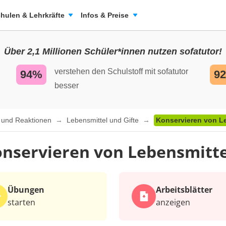
hulen & Lehrkräfte
Infos & Preise
Über 2,1 Millionen Schüler*innen nutzen sofatutor!
verstehen den Schulstoff mit sofatutor
94%
9
besser
n und Reaktionen
Lebensmittel und Gifte
Konservieren von L
nservieren von Lebensmitt
Übungen
Arbeits­blätter
starten
anzeigen