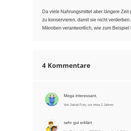
Da viele Nahrungsmittel aber längere Zeit 
zu konservieren, damit sie nicht verderbe
Mikroben verantwortlich, wie zum Beispiel
Hier solltest du wissen, dass sich diese
Sauerstoff. Nun ist man bei der Konservi
Mikroben entgegenzuwirken.
4 Kommentare
Wir wollen uns nun einmal ansehen, welche
das Gefrieren von Lebensmitteln. Mikroben
Mega interessant,
Dabei gilt natürlich, je niedriger die Tempe
Von Jakob Frey, vor etwa 2 Jahren
Mineralstoffe weitestgehend erhalten blei
Konservierung, ist die Desinfektion von L
von Marmelade. Hier wird das Produkt nicht
sehr gut erklärt