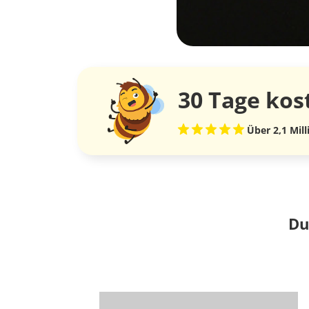
30 Tage
kos
Über 2,1 Mil
Du