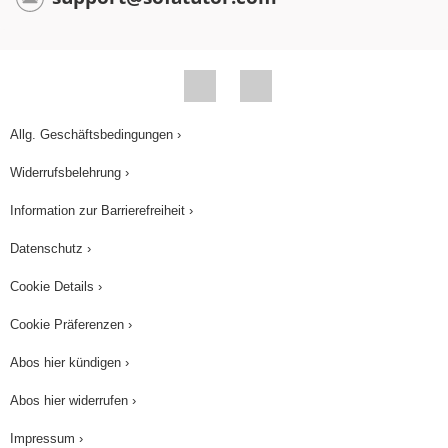
ausgleichen, vor das Essigsäuremolekül muss
eine Zwei, und dann können wir das Schlussbild
genießen. Fünftens: Reaktion mit Basen. Als
Beispielbase verwende ich hier Natriumhydroxid,
NaOH. Die Essigsäure liefert Wasserstoff-Ionen,
Allg. Geschäftsbedingungen ›
H+, die Base Natriumhydroxid Hydroxid-Ionen,
Widerrufsbelehrung ›
OH-. Es entsteht das Salz Natriumacetat und
Information zur Barrierefreiheit ›
Wasser wird frei. Diesen Typ der Reaktion
bezeichnet man als „Neutralisation“. Sechstens:
Datenschutz ›
die Veresterung, ein ganz wichtiger Typ einer
Cookie Details ›
chemischen Reaktion. Um die Veresterung zu
Cookie Präferenzen ›
zeigen, stelle ich die Essigsäurestruktur etwas
ausführlicher dar. Essigsäure reagiert mit einer
Abos hier kündigen ›
chemischen Verbindung, daneben dargestellt.
Abos hier widerrufen ›
Könnt ihr euch erinnern, worum es sich handelt?
Richtig, es ist Ethanol, umgangssprachlich
Impressum ›