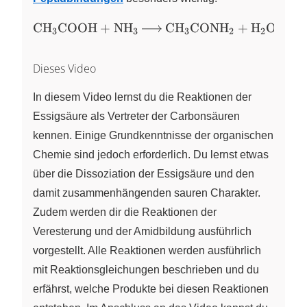
\ce{CH3COOH
CH
COOH
+
NH
CH
CONH
+
H
O
X
X
X
X
X
3
3
3
2
2
+ NH3 ->
CH3CONH2 +
Dieses Video
H2O}
In diesem Video lernst du die Reaktionen der
Essigsäure als Vertreter der Carbonsäuren
kennen. Einige Grundkenntnisse der organischen
Chemie sind jedoch erforderlich. Du lernst etwas
über die Dissoziation der Essigsäure und den
damit zusammenhängenden sauren Charakter.
Zudem werden dir die Reaktionen der
Veresterung und der Amidbildung ausführlich
vorgestellt. Alle Reaktionen werden ausführlich
mit Reaktionsgleichungen beschrieben und du
erfährst, welche Produkte bei diesen Reaktionen