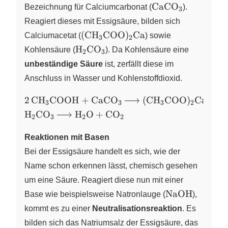
+ H2O}
\ce{CaCO3}
CaCO
Bezeichnung für Calciumcarbonat (
X
).
3
Reagiert dieses mit Essigsäure, bilden sich
\ce{(CH3COO)2Ca}
(
CH
COO
)
Ca
Calciumacetat (
X
X
) sowie
3
2
\ce{H2CO3}
H
CO
Kohlensäure (
X
X
). Da Kohlensäure eine
2
3
unbeständige Säure
ist, zerfällt diese im
Anschluss in Wasser und Kohlenstoffdioxid.
\ce{ 2
2
CH
COOH
+
CaCO
(
CH
COO
)
Ca
+
H
X
X
X
X
3
3
3
2
CH3COOH +
\ce{H2CO3
H
CO
H
O
+
CO
X
X
X
X
2
3
2
2
CaCO3 ->
-> H2O +
(CH3COO)2Ca
CO2}
Reaktionen mit Basen
+ H2CO3}
Bei der Essigsäure handelt es sich, wie der
Name schon erkennen lässt, chemisch gesehen
um eine Säure. Reagiert diese nun mit einer
\ce{NaOH}
NaOH
Base wie beispielsweise Natronlauge (
),
kommt es zu einer
Neutralisationsreaktion
. Es
bilden sich das Natriumsalz der Essigsäure, das