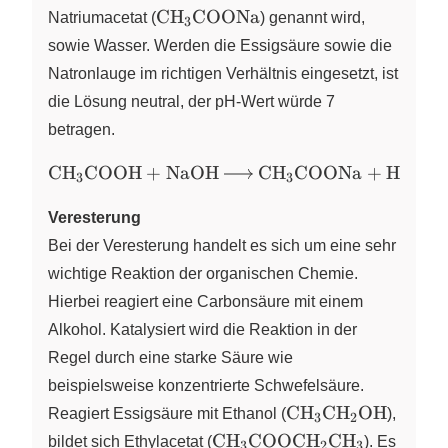
\ce{CH3COONa}
CH
COONa
Natriumacetat (
X
) genannt wird,
3
sowie Wasser. Werden die Essigsäure sowie die
Natronlauge im richtigen Verhältnis eingesetzt, ist
die Lösung neutral, der pH-Wert würde 7
betragen.
\ce{CH3COOH
CH
COOH
+
NaOH
CH
COONa
+
H
O
X
X
X
3
3
2
+ NaOH ->
CH3COONa +
Veresterung
H2O}
Bei der Veresterung handelt es sich um eine sehr
wichtige Reaktion der organischen Chemie.
Hierbei reagiert eine Carbonsäure mit einem
Alkohol. Katalysiert wird die Reaktion in der
Regel durch eine starke Säure wie
beispielsweise konzentrierte Schwefelsäure.
\ce{CH3CH2OH}
CH
CH
OH
Reagiert Essigsäure mit Ethanol (
X
X
),
3
2
\ce{CH3COOCH2CH3}
CH
COOCH
CH
bildet sich Ethylacetat (
X
X
X
). Es
3
2
3