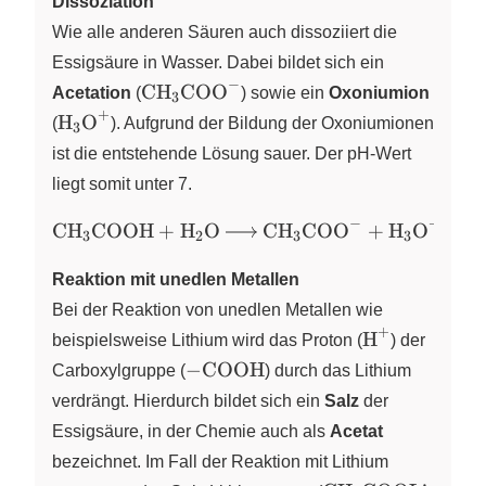
Dissoziation
Wie alle anderen Säuren auch dissoziiert die
Essigsäure in Wasser. Dabei bildet sich ein
−
\ce{CH3COO-}
CH
COO
Acetation
(
X
X
) sowie ein
Oxoniumion
3
+
\ce{H3O+}
H
O
(
X
X
). Aufgrund der Bildung der Oxoniumionen
3
ist die entstehende Lösung sauer. Der pH-Wert
liegt somit unter 7.
−
+
\ce{CH3COOH
CH
COOH
+
H
O
CH
COO
+
H
O
X
X
X
X
X
X
3
2
3
3
+ H2O ->
CH3COO-
Reaktion mit unedlen Metallen
+H3O+}
Bei der Reaktion von unedlen Metallen wie
+
\ce{H+}
H
beispielsweise Lithium wird das Proton (
X
) der
\ce{-
−
COOH
Carboxylgruppe (
) durch das Lithium
COOH}
verdrängt. Hierdurch bildet sich ein
Salz
der
Essigsäure, in der Chemie auch als
Acetat
bezeichnet. Im Fall der Reaktion mit Lithium