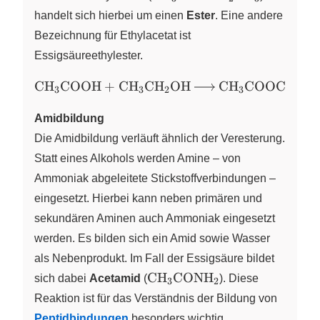
handelt sich hierbei um einen
Ester
. Eine andere
Bezeichnung für Ethylacetat ist
Essigsäureethylester.
\ce{CH3COOH +
CH
COOH
+
CH
CH
OH
CH
COOCH
C
X
X
X
X
X
3
3
2
3
2
CH3CH2OH ->
CH3COOCH2CH3
Amidbildung
+ H2O}
Die Amidbildung verläuft ähnlich der Veresterung.
Statt eines Alkohols werden Amine – von
Ammoniak abgeleitete Stickstoffverbindungen –
eingesetzt. Hierbei kann neben primären und
sekundären Aminen auch Ammoniak eingesetzt
werden. Es bilden sich ein Amid sowie Wasser
als Nebenprodukt. Im Fall der Essigsäure bildet
\ce{CH3CONH2}
CH
CONH
sich dabei
Acetamid
(
X
X
). Diese
3
2
Reaktion ist für das Verständnis der Bildung von
Peptidbindungen
besonders wichtig.