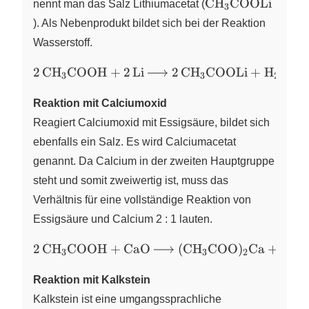
\ce{CH3COOLi}
CH
COOLi
nennt man das Salz Lithiumacetat (
X
3
). Als Nebenprodukt bildet sich bei der Reaktion
Wasserstoff.
\ce{2
2
CH
COOH
+
2
Li
2
CH
COOLi
+
H
X
X
X
3
3
2
CH3COOH
+ 2 Li -> 2
Reaktion mit Calciumoxid
CH3COOLi
Reagiert Calciumoxid mit Essigsäure, bildet sich
+ H2}
ebenfalls ein Salz. Es wird Calciumacetat
genannt. Da Calcium in der zweiten Hauptgruppe
steht und somit zweiwertig ist, muss das
Verhältnis für eine vollständige Reaktion von
Essigsäure und Calcium 2 : 1 lauten.
\ce{2
2
CH
COOH
+
CaO
(
CH
COO
)
Ca
+
H
O
X
X
X
X
3
3
2
2
CH3COOH +
CaO ->
Reaktion mit Kalkstein
(CH3COO)2Ca
Kalkstein ist eine umgangssprachliche