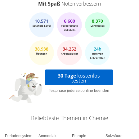
Mit Spaß
Noten verbessern
10.571
6.600
8.370
sofaheld-Level
vorgefertigte
Lernvideos
Vokabeln
38.938
34.252
24h
Übungen
Arbeitsblätter
Hilfe von
Lehrkräften
30 Tage
kostenlos
testen
Testphase jederzeit online beenden
Beliebteste Themen in Chemie
Periodensystem
Ammoniak
Entropie
Salzsäure