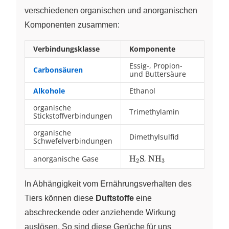
verschiedenen organischen und anorganischen
Komponenten zusammen:
Verbindungsklasse
Komponente
Essig-, Propion-
Carbonsäuren
und Buttersäure
Alkohole
Ethanol
organische
Trimethylamin
Stickstoffverbindungen
organische
Dimethylsulfid
Schwefelverbindungen
anorganische Gase
\ce{H2S}
H
S
,
\ce{NH3}
NH
X
X
2
3
In Abhängigkeit vom Ernährungsverhalten des
Tiers können diese
Duftstoffe
eine
abschreckende oder anziehende Wirkung
auslösen. So sind diese Gerüche für uns