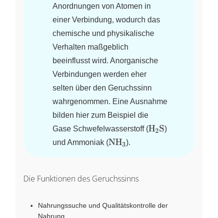
Anordnungen von Atomen in
einer Verbindung, wodurch das
chemische und physikalische
Verhalten maßgeblich
beeinflusst wird. Anorganische
Verbindungen werden eher
selten über den Geruchssinn
wahrgenommen. Eine Ausnahme
bilden hier zum Beispiel die
\ce{H2S}
H
S
Gase Schwefelwasserstoff (
X
)
2
\ce{NH3}
NH
und Ammoniak (
X
).
3
Die Funktionen des Geruchssinns
Nahrungssuche und Qualitätskontrolle der
Nahrung