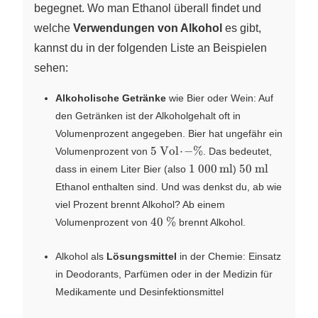
begegnet. Wo man Ethanol überall findet und
welche
Verwendungen von Alkohol
es gibt,
kannst du in der folgenden Liste an Beispielen
sehen:
Alkoholische Getränke
wie Bier oder Wein: Auf
den Getränken ist der Alkoholgehalt oft in
Volumenprozent angegeben. Bier hat ungefähr ein
\pu{5
5
Vol
⋅
−
%
Volumenprozent von
. Das bedeutet,
Vol.-
\pu{1
\pu{50
1
000
ml
50
ml
dass in einem Liter Bier (also
)
\%}
000
ml}
Ethanol enthalten sind. Und was denkst du, ab wie
ml}
viel Prozent brennt Alkohol? Ab einem
\pu{40\%}
40
%
Volumenprozent von
brennt Alkohol.
Alkohol als
Lösungsmittel
in der Chemie: Einsatz
in Deodorants, Parfümen oder in der Medizin für
Medikamente und Desinfektionsmittel