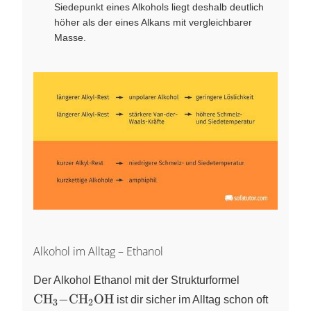
Siedepunkt eines Alkohols liegt deshalb deutlich
höher als der eines Alkans mit vergleichbarer
Masse.
Alkohol im Alltag – Ethanol
\ce{CH3-
Der Alkohol Ethanol mit der Strukturformel
CH2OH}
CH
−
CH
OH
X
X
ist dir sicher im Alltag schon oft
3
2