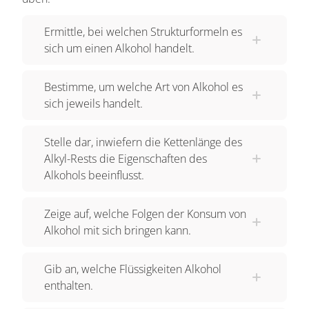
entsprechend mit zwei beziehungsweise drei OH-
Gruppen. Außerdem wird noch in "primäre",
Ermittle, bei welchen Strukturformeln es
"sekundäre" sowie "tertiäre Alkohole"
sich um einen Alkohol handelt.
untergliedert, die sich in der Anzahl der Rest-
Gruppen am zentralen C-Atom unterscheiden. Mit
Bestimme, um welche Art von Alkohol es
DIESEN Alkoholen beschäftigen wir uns aber in
sich jeweils handelt.
einem anderen Video. Wir sehen uns nun erst
einmal die Nomenklatur der "einwertigen,
Stelle dar, inwiefern die Kettenlänge des
Alkyl-Rests die Eigenschaften des
primären" Alkohole an. Genauer gesagt der
Alkohols beeinflusst.
"Alkanole", einer Untergruppe der Alkohole, die
sich von den Alkanen direkt ableiten. Naaaa,
Zeige auf, welche Folgen der Konsum von
erinnerst du dich an die homologe Reihe der
Alkohol mit sich bringen kann.
Alkane? Starten wir doch mit Methan, Ethan und
Propan. Hübsche Moleküle mit ein bis drei
Gib an, welche Flüssigkeiten Alkohol
Kohlenstoffatomen. Ersetzen wir ein
enthalten.
Wasserstoffatom durch die Hydroxygruppe,