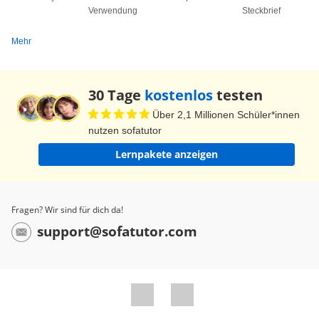
Alkoholen der polare Teil mit der Hydroxy-Gruppe
Verwendung
Steckbrief
in etwa dem unpolaren Alkyl-Rest entspricht, sind
Mehr
sie "amphiphil" und werden dadurch häufig als
Lösungsmittel verwendet. Und damit sind wir
auch schon bei den Verwendungen von Alkohol
30 Tage
kostenlos
testen
angekommen. Insbesondere sehen wir uns dabei
Über 2,1 Millionen Schüler*innen
Ethanol, das ist der bekannte Trinkalkohol, mit
nutzen sofatutor
der Strukturformel "C2H6O" an. Natürlich fallen
Lernpakete anzeigen
einem da mitunter zuerst alkoholische Getränke
wie Bier und Wein ein. Auf den Getränken findest
du die Alkoholangabe in Volumenprozent. Bier
Fragen? Wir sind für dich da!
hat beispielsweise meist fünf Volumenprozent.
support@sofatutor.com
Das bedeutet, dass in einem Liter Bier fünfzig
Milliliter Ethanol enthalten sind. Übrigens:
derartig spektakulär aussehende Drinks, die
entflammbar sind, gibt es erst ab einem