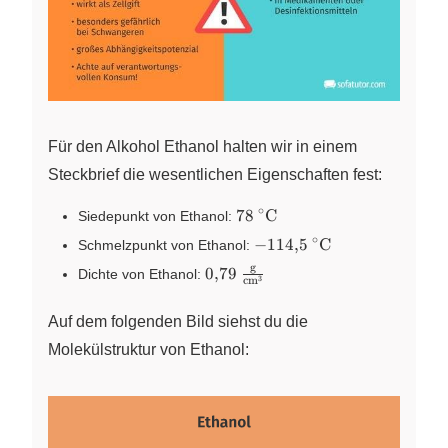
Für den Alkohol Ethanol halten wir in einem
Steckbrief die wesentlichen Eigenschaften fest:
∘
\pu{78
78
C
Siedepunkt von Ethanol:
°C}
∘
\pu{-114,5
−
114
,
5
C
Schmelzpunkt von Ethanol:
°C}
g
\pu{0,79
0
,
79
Dichte von Ethanol:
3
c
m
g//cm3}
Auf dem folgenden Bild siehst du die
Molekülstruktur von Ethanol: