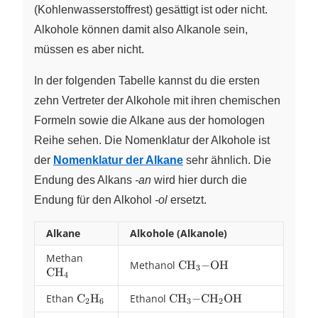
(Kohlenwasserstoffrest) gesättigt ist oder nicht.
Alkohole können damit also Alkanole sein,
müssen es aber nicht.
In der folgenden Tabelle kannst du die ersten
zehn Vertreter der Alkohole mit ihren chemischen
Formeln sowie die Alkane aus der homologen
Reihe sehen. Die Nomenklatur der Alkohole ist
der
Nomenklatur der Alkane
sehr ähnlich. Die
Endung des Alkans
-an
wird hier durch die
Endung für den Alkohol
-ol
ersetzt.
Alkane
Alkohole (Alkanole)
Methan
\ce{CH4}
Methanol
\ce{CH3-
CH
−
OH
X
3
CH
X
4
OH}
Ethan
\ce{C2H6}
C
H
Ethanol
\ce{CH3-
CH
−
CH
OH
X
X
X
X
2
6
3
2
CH2OH}