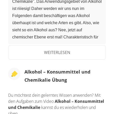
Chemikalie". Das Anwendungsgebiet von Alkohol
ist riiiesig! Daher werden wir uns nun im
Folgenden damit beschäftigen was Alkohol
überhaupt ist und welche Arten es gibt. Also, wie
sieht so ein Alkohol aus? Nee, jetzt auf
chemischer Ebene erst mal! Charakteristisch für
die Gruppe der Alkohole ist die "Hydroxygruppe",
mit der chemischen Formel "R, O, H". Das R steht
WEITERLESEN
übrigens immer für den "Rest". Diese –
manchmal auch als "OH-Gruppe" bezeichnete –
Alkohol – Konsummittel und
Hydroxygruppe ist also die "funktionelle Gruppe"
Chemikalie Übung
der Alkohole. Und du hast ganz richtig gehört,
AlkoholE: es gibt mehrere davon! Abhängig von
der Anzahl der OH-Gruppen bezeichnet man
Du möchtest dein gelerntes Wissen anwenden? Mit
den Aufgaben zum Video
Alkohol – Konsummittel
Alkohole als "einwertige Alkohole", mit nur einer
und Chemikalie
kannst du es wiederholen und
OH-Gruppe oder als "mehrwertige Alkohole",
üben.