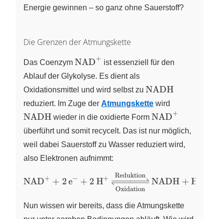
Energie gewinnen – so ganz ohne Sauerstoff?
Die Grenzen der Atmungskette
+
\ce{NAD+}
NAD
Das Coenzym
X
ist essenziell für den
Ablauf der Glykolyse. Es dient als
\ce{NADH}
NADH
Oxidationsmittel und wird selbst zu
\ce{NADH
reduziert. Im Zuge der
Atmungskette
wird
+
\ce{NAD+}
NADH
NAD
wieder in die oxidierte Form
X
überführt und somit recycelt. Das ist nur möglich,
weil dabei Sauerstoff zu Wasser reduziert wird,
also Elektronen aufnimmt:
Reduktion
\ce{NAD+ + 2 e- +
+
−
+
+
X
X
X
X
NAD
+
2
e
+
2
H
NADH
+
H
2 H+<=>
Oxidation
[{Reduktion}]
Nun wissen wir bereits, dass die Atmungskette
[{Oxidation}]NADH