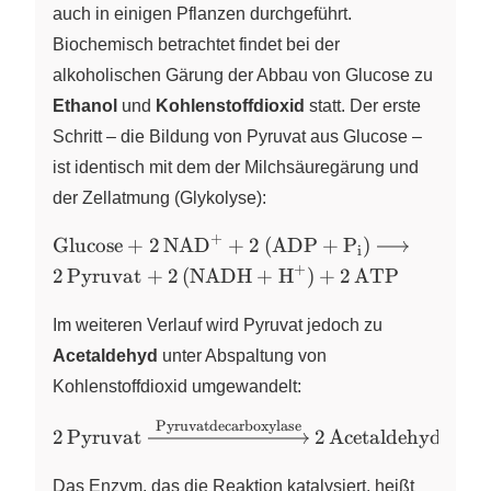
auch in einigen Pflanzen durchgeführt.
Biochemisch betrachtet findet bei der
alkoholischen Gärung der Abbau von Glucose zu
Ethanol
und
Kohlenstoffdioxid
statt. Der erste
Schritt – die Bildung von Pyruvat aus Glucose –
ist identisch mit dem der Milchsäuregärung und
der Zellatmung (Glykolyse):
+
\ce{Glucose
Glucose
+
2
NAD
+
2
(
ADP
+
P
)
X
X
i
+ 2 NAD+
+
\ce{2
2
Pyruvat
+
2
(
NADH
+
H
)
+
2
ATP
X
+ 2 (ADP
Pyruvat
+ P_i)->}
+ 2
Im weiteren Verlauf wird Pyruvat jedoch zu
(NADH
Acetaldehyd
unter Abspaltung von
+ H+)
Kohlenstoffdioxid umgewandelt:
+ 2
ATP}
Pyruvatdecarboxylase
\ce{2 Pyruvat ->
2
Pyruvat
2
Acetaldehyd
+
2
[{Pyruvatdecarboxylase}]
2 Acetaldehyd + 2 CO2}
Das Enzym, das die Reaktion katalysiert, heißt