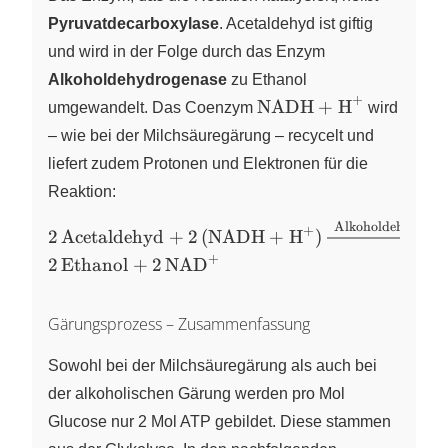
Pyruvatdecarboxylase
. Acetaldehyd ist giftig
und wird in der Folge durch das Enzym
Alkoholdehydrogenase
zu Ethanol
+
\ce{NADH
NADH
+
H
umgewandelt. Das Coenzym
X
wird
+ H+}
– wie bei der Milchsäuregärung – recycelt und
liefert zudem Protonen und Elektronen für die
Reaktion:
Alkoholdehydroge
\ce{2 Acetaldehyd + 2
+
X
2
Acetaldehyd
+
2
(
NADH
+
H
)
(NADH + H+) ->
+
\ce{2
2
Ethanol
+
2
NAD
X
[{Alkoholdehydrogenase}]
Ethanol
}
+ 2
Gärungsprozess – Zusammenfassung
NAD+}
Sowohl bei der Milchsäuregärung als auch bei
der alkoholischen Gärung werden pro Mol
Glucose nur 2 Mol ATP gebildet. Diese stammen