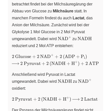
betrachtet findet bei der Milchsäuregärung der
Abbau von Glucose zu
Milchsäure
statt. In
manchen Formeln findest du auch
Lactat
, das
Anion der Milchsäure. Zunächst wird bei der
Glykolyse 1 Mol Glucose in 2 Mol Pyruvat
+
\ce{NAD+}
\ce{NADH}
NAD
NADH
umgewandelt. Dabei wird
X
zu
reduziert und 2 Mol ATP entstehen:
+
\ce{2
2
Glucose
+
2
NAD
+
2
(
ADP
+
P
)
X
X
i
Glucose
+
\ce{ ->
2
Pyruvat
+
2
(
NADH
+
H
)
+
2
ATP
X
+ 2
2
NAD+
Pyruvat
Anschließend wird Pyruvat in Lactat
+ 2
+ 2
+
\ce{NADH}
\ce{NAD+}
NADH
NAD
umgewandelt. Dabei wird
zu
X
(ADP
(NADH
oxidiert:
+
+ H+)
P_i)}
+ 2
+
\ce{2
2
Pyruvat
+
2
(
NADH
+
H
)
2
Lactat
+
2
N
X
ATP}
Pyruvat
+ 2
Der Prozess der Milchsäuregärung findet nicht