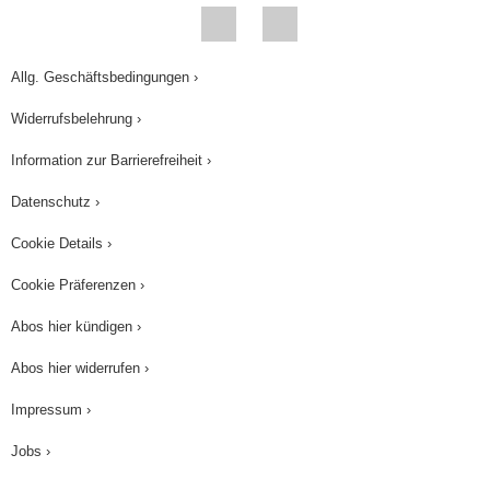
Glukose werden 2 Pyruvate, NADplus wird zu
NADH und der Energiegewinn beträgt 2 ATPs.
Bei der aeroben Verarbeitung von Glukose
Allg. Geschäftsbedingungen ›
werden die Elektronen in der Atmungskette von
Widerrufsbelehrung ›
NADH auf Sauerstoff übertragen, es entstehen
Information zur Barrierefreiheit ›
Wasser und weitere 34 ATPs. Die Moleküle NAD
plus stehen wieder für die Glykolyse zur
Datenschutz ›
Verfügung. Bei der Gärung entstehen aus 2 Mol
Cookie Details ›
Pyruvat entweder 2 Mol Lactat durch
Cookie Präferenzen ›
Milchsäuregärung oder 2 Mol Ethanol durch
alkoholische Gärung. NADH überträgt dabei
Abos hier kündigen ›
seine Elektronen und sein Proton dabei direkt auf
Abos hier widerrufen ›
das Pyruvat. Es werden keine weiteren ATPs
Impressum ›
gwonnen. Die Glykolyse ist also unter aeroben
Bedingungen wesentlich gewinnbringender.
Jobs ›
Worin unterscheiden sich Milchsäuregärung und