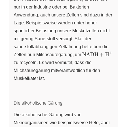
(NADH
nur in der Industrie oder bei Bakterien
+ H+) -
Anwendung, auch unsere Zellen sind dazu in der
> 2
Lage. Beispielsweise werden unter hoher
Lactat
+ 2
sportlicher Belastung unsere Muskelzellen nicht
NAD+}
mit genug Sauerstoff versorgt. Statt der
sauerstoffabhängigen Zellatmung betreiben die
+
\ce{NADH
NADH
+
H
Zellen nun Milchsäuregärung, um
X
+ H+}
zu recyceln. Es wird vermutet, dass die
Milchsäuregärung mitverantwortlich für den
Muskelkater ist.
Die alkoholische Gärung
Die alkoholische Gärung wird von
Mikroorganismen wie beispielsweise Hefe, aber