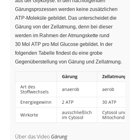
aus der Glykolyse. In den nachfolgenden
Gärungsprozessen werden keine zusätzlichen
ATP‑Moleküle gebildet. Das unterscheidet die
Gärung von der Zellatmung, denn bei dieser
werden im Rahmen der Atmungskette rund
30 Mol ATP pro Mol Glucose gebildet. In der
folgenden Tabelle findest du eine grobe
Gegenüberstellung von Gärung und Zellatmung.
Gärung
Zellatmung
Art des
anaerob
aerob
Stoffwechsels
Energiegewinn
2 ATP
30 ATP
ausschließlich
Cytosol und
Wirkorte
im Cytosol
Mitochondrien
Über das Video
Gärung