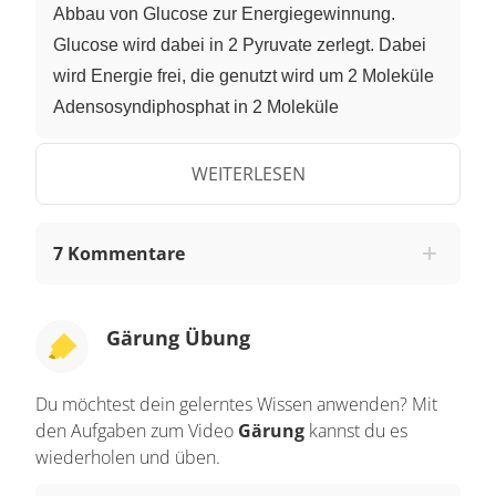
Abbau von Glucose zur Energiegewinnung.
Glucose wird dabei in 2 Pyruvate zerlegt. Dabei
wird Energie frei, die genutzt wird um 2 Moleküle
Adensosyndiphosphat in 2 Moleküle
Adenosyntriphosphat umzuwandeln.
Adenosyntriphosphat abgekürzt ATP kann später
WEITERLESEN
von der Zelle genutzt werden um Reaktionen zu
ermöglichen, die den Körper Energie kosten.
7 Kommentare
Dabei wird wieder 1 Phosphat von
Adenosyntriphosphat abgespalten, es entsteht
Adensosyndiphosphat. ATP ist sozusagen die
Gärung Übung
Energieleerung der Zelle. Außerdem werden bei
der Glykolyse 2 NAD plus zu NADH reduziert.
Du möchtest dein gelerntes Wissen anwenden? Mit
NADH ist ein Elektronenüberträger, der in vielen
den Aufgaben zum Video
Gärung
kannst du es
Redoxreaktionen in der Zelle eine Rolle spielt.
wiederholen und üben.
Insgesamt lautet die Reaktionsgleichung der