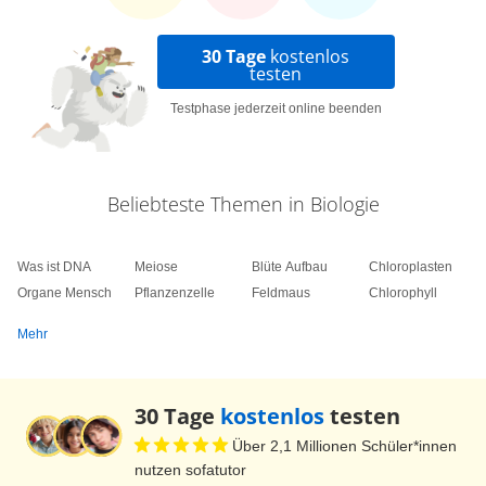
30 Tage
kostenlos
testen
Testphase jederzeit online beenden
Beliebteste Themen in Biologie
Was ist DNA
Meiose
Blüte Aufbau
Chloroplasten
Organe Mensch
Pflanzenzelle
Feldmaus
Chlorophyll
Mehr
30 Tage
kostenlos
testen
Über 2,1 Millionen Schüler*innen
nutzen sofatutor