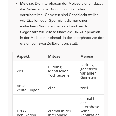
Meiose
: Die Interphasen der Meiose dienen dazu,
die Zellen auf die Bildung von Gameten
vorzubereiten. Gameten sind Geschlechtszellen
wie Eizellen oder Spermien, die nur einen
einfachen Chromosomensatz besitzen. Im
Gegensatz zur Mitose findet die DNA-Replikation
in der Meiose nur einmal, in der Interphase vor der
ersten von zwei Zellteilungen, statt.
Aspekt
Mitose
Meiose
Bildung
Bildung
genetisch
Ziel
identischer
variabler
Tochterzellen
Gameten
Anzahl
eine
zwei
Zellteilungen
einmal in
der
Interphase,
DNA-
einmal in der
keine
Replikation
Interphase
Replikation