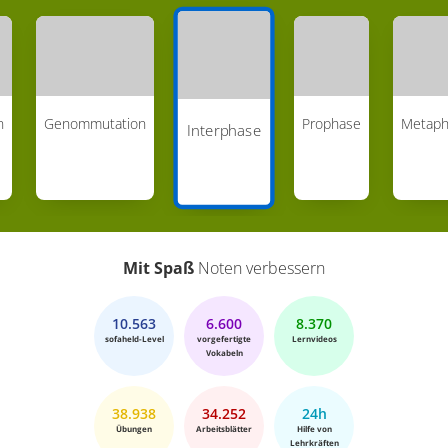
n
Genommutation
Prophase
Metaph
Interphase
Mit Spaß
Noten verbessern
10.563
6.600
8.370
sofaheld-Level
vorgefertigte
Lernvideos
Vokabeln
38.938
34.252
24h
Übungen
Arbeitsblätter
Hilfe von
Lehrkräften