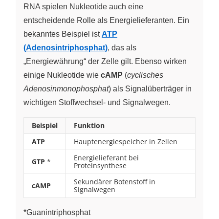
RNA spielen Nukleotide auch eine
entscheidende Rolle als Energielieferanten. Ein
bekanntes Beispiel ist
ATP
(Adenosintriphosphat)
, das als
„Energiewährung“ der Zelle gilt. Ebenso wirken
einige Nukleotide wie
cAMP
(
cyclisches
Adenosinmonophosphat
) als Signalüberträger in
wichtigen Stoffwechsel- und Signalwegen.
Beispiel
Funktion
ATP
Hauptenergiespeicher in Zellen
Energielieferant bei
GTP
*
Proteinsynthese
Sekundärer Botenstoff in
cAMP
Signalwegen
*Guanintriphosphat