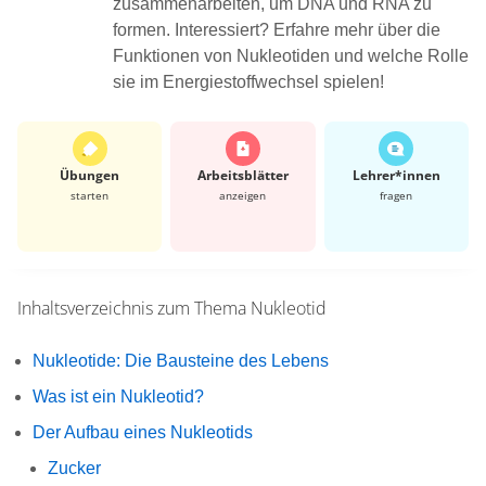
zusammenarbeiten, um DNA und RNA zu
formen. Interessiert? Erfahre mehr über die
Funktionen von Nukleotiden und welche Rolle
sie im Energiestoffwechsel spielen!
Übungen
Arbeits­blätter
Lehrer*​innen
starten
anzeigen
fragen
Inhaltsverzeichnis zum Thema
Nukleotid
Nukleotide: Die Bausteine des Lebens
Was ist ein Nukleotid?
Der Aufbau eines Nukleotids
Zucker