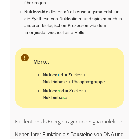
übertragen.
Nukleoside
dienen oft als Ausgangsmaterial für
die Synthese von Nukleotiden und spielen auch in
anderen biologischen Prozessen wie dem
Energiestoffwechsel eine Rolle.
Merke:
Nukleo
t
id
= Zucker +
Nukleinbase + Phospha
t
gruppe
Nukleo
s
id
= Zucker +
Nukleinba
s
e
Nukleotide als Energieträger und Signalmoleküle
Neben ihrer Funktion als Bausteine von DNA und