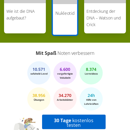
Wie ist die DNA
Entdeckung der
Nukleotid
aufgebaut?
DNA – Watson und
Crick
Mit Spaß
Noten verbessern
10.571
6.600
8.374
sofaheld-Level
vorgefertigte
Lernvideos
Vokabeln
38.956
34.270
24h
Übungen
Arbeitsblätter
Hilfe von
Lehrkräften
30 Tage
kostenlos
testen