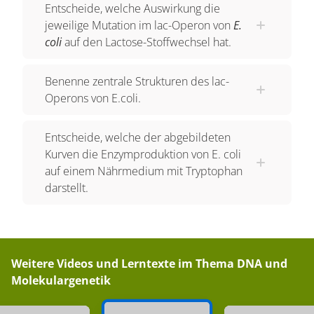
Entscheide, welche Auswirkung die
Das Lac-Operon setzt sich aus dem Promotor,
jeweilige Mutation im lac-Operon von
E.
dem Operator und den drei Strukturgenen S1, S2
coli
auf den Lactose-Stoffwechsel hat.
und S3 zusammen. Der
Promotor
ist die Region
eines Gens, an den die RNA-Polymerase bindet
Benenne zentrale Strukturen des lac-
und die dahinter liegenden Gene abliest,
Operons von E.coli.
transkribiert und die
mRNA
produziert.
Entscheide, welche der abgebildeten
Der Operator wird von einem bestimmten Protein,
Kurven die Enzymproduktion von E. coli
dem
Repressor
, gebunden. Durch diese
auf einem Nährmedium mit Tryptophan
Bindung wird verhindert, dass die RNA-
darstellt.
Polymerase die Gene transkribieren kann. Du
kannst dir den gebundenen Repressor wie ein
Hinderniss vorstellen, an dem die RNA-
Polymerase nicht vorbeikommt. Aber woher
Weitere Videos und Lerntexte im Thema
DNA und
Molekulargenetik
kommt dieser Repressor eigentlich?
Da es ein Protein ist, muss es natürlich auch