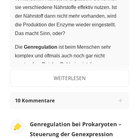
sie verschiedene Nährstoffe effektiv nutzen. Ist
der Nährstoff dann nicht mehr vorhanden, wird
die Produktion der Enzyme wieder eingestellt.
Das macht Sinn, oder?
Die
Genregulation
ist beim Menschen sehr
komplex und oftmals auch noch gar nicht
verstanden. Bei den Bakterien ist der
Mechanismus der Genregulation einfacher und
WEITERLESEN
gut erforscht. Wie der Mechanismus genau
funktioniert, zeige ich dir jetzt!
10 Kommentare
Das Bakterium
Escherichia coli
lebt im Darm
des Menschen und kann verschiedene
Kohlenhydrate als Energiequelle nutzen. Dazu
Genregulation bei Prokaryoten –
gehören z.B. auch Glucose oder Laktose.
Steuerung der Genexpression