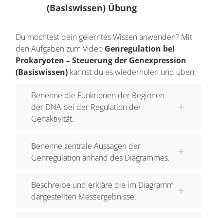
(Basiswissen) Übung
Wenn man die Bakterien auf Glucose-haltigen
Nährboden züchtet und dann auf Laktose-
haltigen Nährboden ohne Glucose überführt, setzt
Du möchtest dein gelerntes Wissen anwenden? Mit
den Aufgaben zum Video
Genregulation bei
zunächst ein Wachstumsstillstand der Population
Prokaryoten – Steuerung der Genexpression
ein. Einige Zeit später vermehren sich die
(Basiswissen)
kannst du es wiederholen und üben.
Bakterien jedoch wieder.
Benenne die Funktionen der Regionen
Man schloss daraus, dass sie erst bestimmte
der DNA bei der Regulation der
Enzyme herstellen müssen, die die Laktose
Genaktivität.
abbauen. Das Bakterium E.coli hat für die
Regulation der Gene für den Laktose-Abbau
Benenne zentrale Aussagen der
einige Gene in einer
Regulationseinheit
Genregulation anhand des Diagrammes.
zusammengefasst. Diese Regulationseinheit für
den Laktose-Abbau nennt man
Lac-Operon
. Die
Beschreibe und erkläre die im Diagramm
Funktionsweise dieses
Operons
möchte ich dir
dargestellten Messergebnisse.
jetzt erklären.