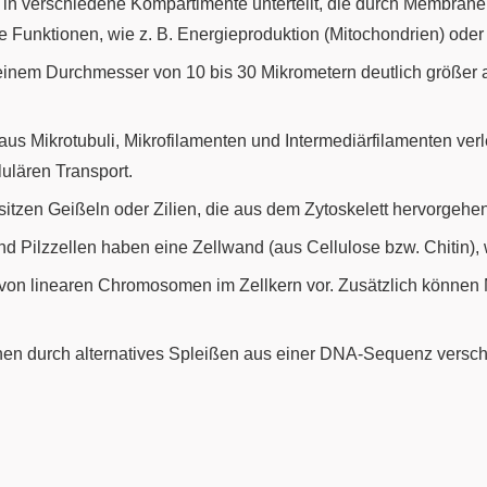
nd in verschiedene Kompartimente unterteilt, die durch Membran
 Funktionen, wie z. B. Energieproduktion (Mitochondrien) oder 
 einem Durchmesser von 10 bis 30 Mikrometern deutlich größer a
s Mikrotubuli, Mikrofilamenten und Intermediärfilamenten verlei
ulären Transport.
sitzen Geißeln oder Zilien, die aus dem Zytoskelett hervorgeh
nd Pilzzellen haben eine Zellwand (aus Cellulose bzw. Chitin),
 von linearen Chromosomen im Zellkern vor. Zusätzlich können
nen durch alternatives Spleißen aus einer DNA-Sequenz verschi