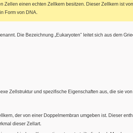
n Zellen einen echten Zellkern besitzen. Dieser Zellkern ist 
n in Form von DNA.
enannt. Die Bezeichnung „Eukaryoten" leitet sich aus dem Gri
exe Zellstruktur und spezifische Eigenschaften aus, die sie vo
llkern, der von einer Doppelmembran umgeben ist. Dieser enthä
mal dieser Zellart.