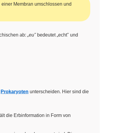
von einer Membran umschlossen und
echischen ab:
„eu"
bedeutet „echt" und
n
Prokaryoten
unterscheiden. Hier sind die
lt die Erbinformation in Form von