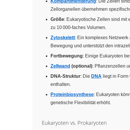
Kompartimentierung
: Die Zellen si
Zellorganellen übernehmen spezifische
Größe
: Eukaryotische Zellen sind mit
zu 10 000-faches Volumen.
Zytoskelett
: Ein komplexes Netzwerk au
Bewegung und unterstützt den intrazell
Fortbewegung
: Einige Eukaryoten be
Zellwand
(optional)
: Pflanzenzellen u
DNA-Struktur
: Die
DNA
liegt in Form
enthalten.
Proteinbiosynthese
: Eukaryoten kön
genetische Flexibilität erhöht.
Eukaryoten vs. Prokaryoten