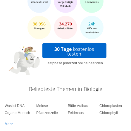
sofaheld-Level
vorgefertigte
Lernvideos
Vokabeln
38.956
34.270
24h
Übungen
Arbeitsblätter
Hilfe von
Lehrkräften
30 Tage
kostenlos
testen
Testphase jederzeit online beenden
Beliebteste Themen in Biologie
Was ist DNA
Meiose
Blüte Aufbau
Chloroplasten
Organe Mensch
Pflanzenzelle
Feldmaus
Chlorophyll
Mehr