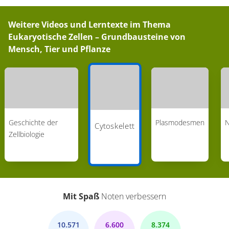
Weitere Videos und Lerntexte im Thema
Eukaryotische Zellen – Grundbausteine von
Mensch, Tier und Pflanze
Geschichte der
Plasmodesmen
N
Cytoskelett
Zellbiologie
Mit Spaß
Noten verbessern
10.571
6.600
8.374