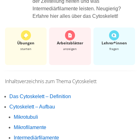
der Zellteilung helfen und was
Intermediärfilamente leisten. Neugierig?
Erfahre hier alles über das Cytoskelett!
Übungen
Arbeits­blätter
Lehrer*​innen
starten
anzeigen
fragen
Inhaltsverzeichnis zum Thema
Cytoskelett
Das Cytoskelett – Definition
Cytoskelett – Aufbau
Mikrotubuli
Mikrofilamente
Intermediärfilamente