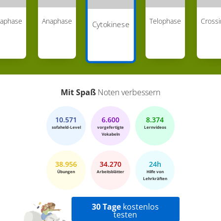
aphase
Anaphase
Telophase
Crossi
Cytokinese
Mit Spaß
Noten verbessern
10.571
6.600
8.374
sofaheld-Level
vorgefertigte
Lernvideos
Vokabeln
38.956
34.270
24h
Übungen
Arbeitsblätter
Hilfe von
Lehrkräften
30 Tage
kostenlos
testen