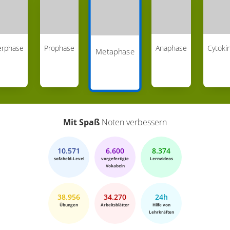
erphase
Prophase
Anaphase
Cytoki
Metaphase
Mit Spaß
Noten verbessern
10.571
6.600
8.374
sofaheld-Level
vorgefertigte
Lernvideos
Vokabeln
38.956
34.270
24h
Übungen
Arbeitsblätter
Hilfe von
Lehrkräften