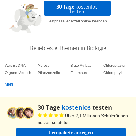
30 Tage
kostenlos
testen
Testphase jederzeit online beenden
Beliebteste Themen in Biologie
Was ist DNA
Meiose
Blüte Aufbau
Chloroplasten
Organe Mensch
Pflanzenzelle
Feldmaus
Chlorophyll
Mehr
30 Tage
kostenlos
testen
Über 2,1 Millionen Schüler*innen
nutzen sofatutor
Lernpakete anzeigen