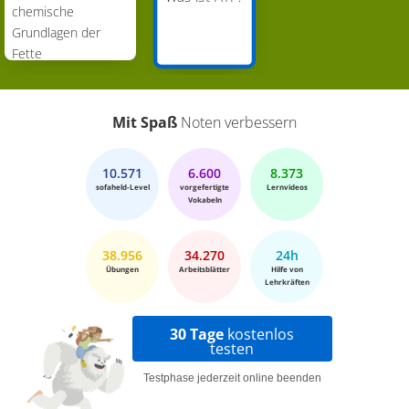
chemische
Grundlagen der
Fette
Mit Spaß
Noten verbessern
10.571
6.600
8.373
sofaheld-Level
vorgefertigte
Lernvideos
Vokabeln
38.956
34.270
24h
Übungen
Arbeitsblätter
Hilfe von
Lehrkräften
30 Tage
kostenlos
testen
Testphase jederzeit online beenden