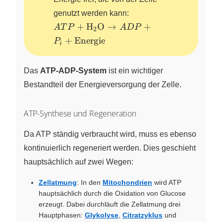
genutzt werden kann:
ATP +
+
H
O
→
+
A
T
P
X
A
D
P
2
\ce{H2O}
+
Energie
P
i
\rightarrow
ADP + P_i +
\text{Energie}
Das
ATP-ADP-System
ist ein wichtiger
Bestandteil der Energieversorgung der Zelle.
ATP-Synthese und Regeneration
Da ATP ständig verbraucht wird, muss es ebenso
kontinuierlich regeneriert werden. Dies geschieht
hauptsächlich auf zwei Wegen:
Zellatmung
: In den
Mitochondrien
wird ATP
hauptsächlich durch die Oxidation von Glucose
erzeugt. Dabei durchläuft die Zellatmung drei
Hauptphasen:
Glykolyse
,
Citratzyklus
und