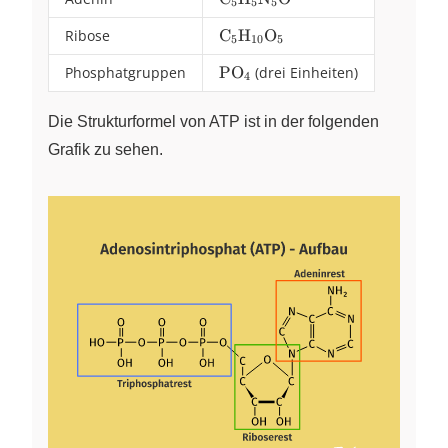
5
5
5
Ribose
\ce{C5H10O5}
C
H
O
X
X
X
5
10
5
Phosphatgruppen
\ce{PO4}
PO
(drei Einheiten)
X
4
Die Strukturformel von ATP ist in der folgenden
Grafik zu sehen.