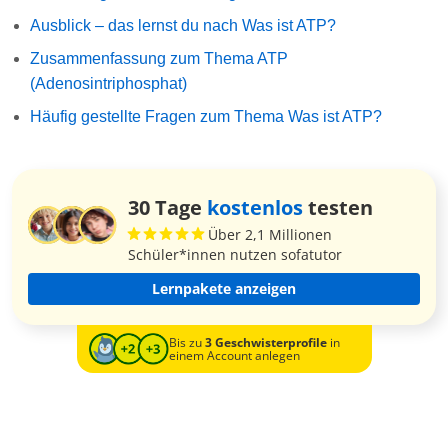
Ausblick – das lernst du nach Was ist ATP?
Zusammenfassung zum Thema ATP
(Adenosintriphosphat)
Häufig gestellte Fragen zum Thema Was ist ATP?
30 Tage
kostenlos
testen
Über 2,1 Millionen
Schüler*innen nutzen sofatutor
Lernpakete anzeigen
Bis zu
3 Geschwisterprofile
in
einem Account anlegen