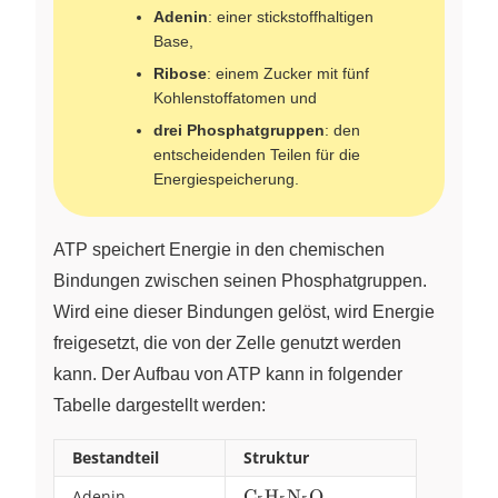
Adenin
: einer stickstoffhaltigen
Base,
Ribose
: einem Zucker mit fünf
Kohlenstoffatomen und
drei Phosphatgruppen
: den
entscheidenden Teilen für die
Energiespeicherung.
ATP speichert Energie in den chemischen
Bindungen zwischen seinen Phosphatgruppen.
Wird eine dieser Bindungen gelöst, wird Energie
freigesetzt, die von der Zelle genutzt werden
kann. Der Aufbau von ATP kann in folgender
Tabelle dargestellt werden:
Bestandteil
Struktur
Adenin
\ce{C5H5N5O}
C
H
N
O
X
X
X