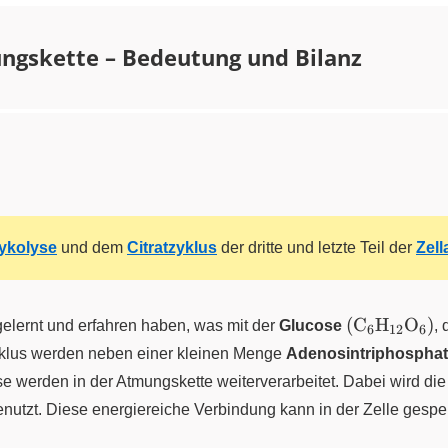
ngskette – Bedeutung und Bilanz
ykolyse
und dem
Citratzyklus
der dritte und letzte Teil der
Zel
\ce{(C6H1
(
C
H
O
)
gelernt und erfahren haben, was mit der
Glucose
X
X
X
,
6
12
6
zyklus werden neben einer kleinen Menge
Adenosintriphospha
se werden in der Atmungskette weiterverarbeitet. Dabei wird d
TP}
nutzt. Diese energiereiche Verbindung kann in der Zelle gespei