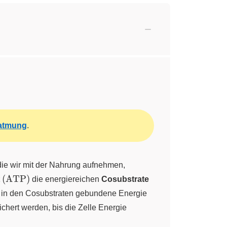
latmung
.
2O6)}
 die wir mit der Nahrung aufnehmen,
\ce{(ATP)}
\ce{NADH
(
ATP
)
t
die energiereichen
Cosubstrate
+ H+}
ie in den Cosubstraten gebundene Energie
chert werden, bis die Zelle Energie