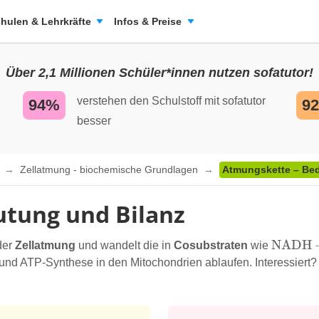
hulen & Lehrkräfte
Infos & Preise
Über 2,1 Millionen Schüler*innen nutzen sofatutor!
verstehen den Schulstoff mit sofatutor
94%
9
besser
n
Zellatmung - biochemische Grundlagen
Atmungskette – Be
tung und Bilanz
\ce{N
NADH
 der
Zellatmung
und wandelt die in
Cosubstraten
wie
+ H+}
 und ATP-Synthese in den Mitochondrien ablaufen. Interessiert?