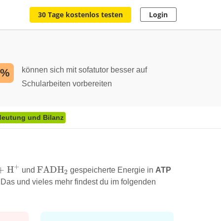
30 Tage kostenlos testen
Login
können sich mit sofatutor besser auf
2%
Schularbeiten vorbereiten
deutung und Bilanz
+
ADH
+
H
\ce{FADH2}
FADH
X
und
X
gespeicherte Energie in
ATP
2
 Das und vieles mehr findest du im folgenden