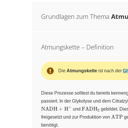
Grundlagen zum Thema
Atmu
Atmungskette – Definition
Die
Atmungskette
ist nach der
Gl
Diese Prozesse solltest du bereits kennen
passiert. In der Glykolyse und dem Citrat
+
\ce{FADH2}
NADH
+
H
FADH
X
und
X
gebildet. Die
2
\ce{A
ATP
freigesetzt und zur Produktion von
ge
benötigt.