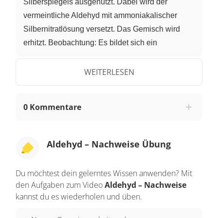
Silberspiegels ausgenutzt. Dabei wird der
vermeintliche Aldehyd mit ammoniakalischer
Silbernitratlösung versetzt. Das Gemisch wird
erhitzt. Beobachtung: Es bildet sich ein
Silberspiegel an der Wand des
Reaktionsgefäßes, das heißt, dass sich am
WEITERLESEN
Reagenzglas Silberteilchen absetzen, die einen
Silberspiegel bilden. Wir werten aus: 1.
0 Kommentare
Silbernitrat dissoziiert in wässriger Lösung. Es
bilden sich Silber-Ionen, Ag^+, und Nitrat-Ionen,
NO3^-. Parallel dazu reagiert Ammoniak mit
Aldehyd – Nachweise Übung
Wasser. Ein Ammoniakmolekül reagiert mit einem
Wassermolekül zu einem Ammonium-Ion, NH4^+
Du möchtest dein gelerntes Wissen anwenden? Mit
und einem Hydroxid-Ion, OH^-. Die Silber-Ionen
den Aufgaben zum Video
Aldehyd – Nachweise
aus Gleichung 1 reagieren jetzt mit den Hydroxid-
kannst du es wiederholen und üben.
Ionen aus Gleichung 2. 2Ag^++2OH^-