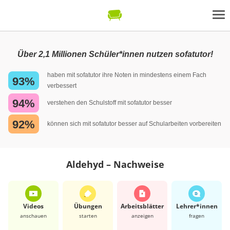
Über 2,1 Millionen Schüler*innen nutzen sofatutor!
haben mit sofatutor ihre Noten in mindestens einem Fach
93%
verbessert
94%
verstehen den Schulstoff mit sofatutor besser
92%
können sich mit sofatutor besser auf Schularbeiten vorbereiten
Aldehyd – Nachweise
Videos
Übungen
Arbeits­blätter
Lehrer*​innen
anschauen
starten
anzeigen
fragen