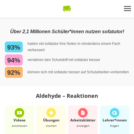
Über 2,1 Millionen Schüler*innen nutzen sofatutor!
haben mit sofatutor ihre Noten in mindestens einem Fach
93%
verbessert
94%
verstehen den Schulstoff mit sofatutor besser
92%
können sich mit sofatutor besser auf Schularbeiten vorbereiten
Aldehyde – Reaktionen
Videos
Übungen
Arbeits­blätter
Lehrer*​innen
anschauen
starten
anzeigen
fragen