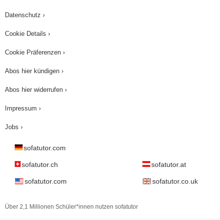
eine Flüssigkeit der Siedepunkt. Ich danke für
Datenschutz ›
eure Aufmerksamkeit. Alles Gute - auf
Wiedersehen!
Cookie Details ›
Cookie Präferenzen ›
Abos hier kündigen ›
Abos hier widerrufen ›
Impressum ›
Jobs ›
sofatutor.com
sofatutor.ch
sofatutor.at
sofatutor.com
sofatutor.co.uk
Über 2,1 Millionen Schüler*innen nutzen sofatutor