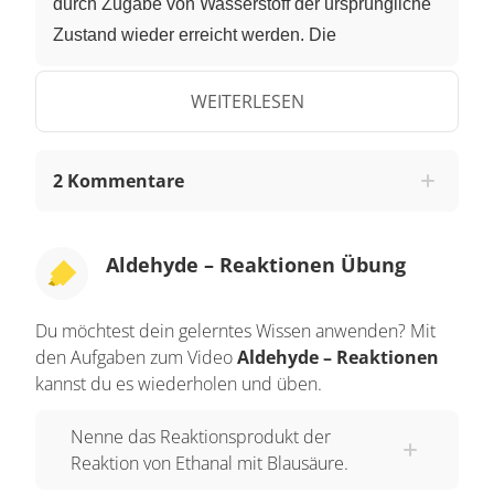
durch Zugabe von Wasserstoff der ursprüngliche
Zustand wieder erreicht werden. Die
Carboxylgruppe wird zur Aldehydgruppe in der
Mitte reduziert. Wird diese Reduktion nun weiter
WEITERLESEN
fortgesetzt, so entsteht aus der Aldehydgruppe
eine alkoholische Gruppe, eine Hydroxylgruppe.
2 Kommentare
Umgekehrt kann die Hydroxylgruppe links durch
den Einsatz eines geeigneten Oxidationsmittels
wieder in die Aldehydgruppe in der Mitte überführt
Aldehyde – Reaktionen Übung
werden. In der Mitte handelt es sich um ein
Aldehyd. Rechts haben wir es mit einer
Du möchtest dein gelerntes Wissen anwenden? Mit
Carbonsäure zu tun und links mit einem Alkohol.
den Aufgaben zum Video
Aldehyde – Reaktionen
Aldehyde können zu Carbonsäuren oxidiert oder
kannst du es wiederholen und üben.
zu Alkoholen reduziert werden. Neben der
Nenne das Reaktionsprodukt der
Oxidation und Reduktion möchte ich noch einige
Reaktion von Ethanal mit Blausäure.
weitere wichtige Reaktionen für Aldehyde