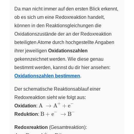
Da man nicht immer auf den ersten Blick erkennt,
ob es sich um eine Redoxreaktion handelt,
können in den Reaktionsgleichungen die
Oxidationszustände der an der Redoxreaktion
beteiligten Atome durch hochgestellte Angaben
ihrer jeweiligen
Oxidationszahlen
gekennzeichnet werden. Wie diese genau
bestimmt werden, kannst du dir hier ansehen:
Oxidationszahlen bestimmen
.
Der schematische Reaktionsablauf einer
Redoxreaktion sieht wie folgt aus:
+
−
\ce{A
A
→
A
+
e
Oxidation
:
X
X
\rightarrow
−
−
\ce{ B +
B
+
e
→
B
Reduktion
:
X
X
A^+ + e^-}
e^-
\ce{ A + B
\rightarrow
Redoxreaktion
(Gesamtreaktion):
\rightarrow
B^-}
+
−