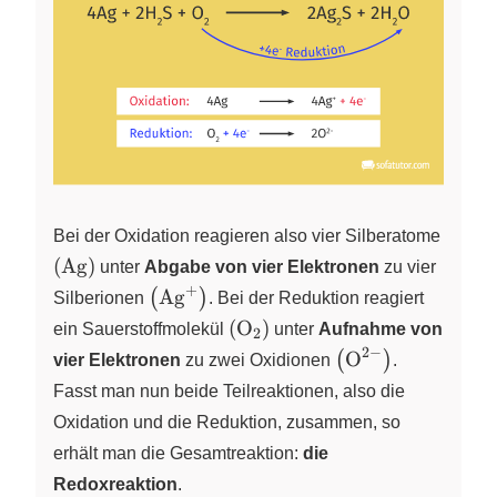
Bei der Oxidation reagieren also vier Silberatome
\left(
(
Ag
)
unter
Abgabe von vier Elektronen
zu vier
\ce{Ag}
+
\left(
Ag
(
)
Silberionen
X
. Bei der Reduktion reagiert
\right)
\ce{Ag^+}
\left(
(
O
)
ein Sauerstoffmolekül
X
unter
Aufnahme von
2
\right)
\ce{O2}
2
−
\left(
O
(
)
X
vier Elektronen
zu zwei Oxidionen
.
\right)
\ce{O^{2-}}
Fasst man nun beide Teilreaktionen, also die
\right)
Oxidation und die Reduktion, zusammen, so
erhält man die Gesamtreaktion:
die
Redoxreaktion
.