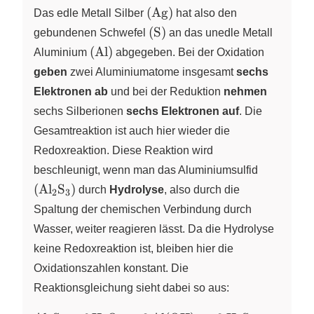
~2\stackrel{\text{0}}
\left(
(
Ag
)
Das edle Metall Silber
hat also den
{\ce{Al}}~ \longrightarrow ~6
\ce{Ag}
\left(
(
S
)
gebundenen Schwefel
an das unedle Metall
\stackrel{\text{0}}{\ce{Ag}}
\right)
\ce{S}
\left(
(
Al
)
+
Aluminium
abgegeben. Bei der Oxidation
\right)
\ce{Al}
\stackrel{\text{+III~~~~~~~~}}
geben
zwei Aluminiumatome insgesamt
sechs
\right)
{\ce{Al2S3}}
Elektronen ab
und bei der Reduktion
nehmen
sechs Silberionen
sechs Elektronen auf
. Die
Gesamtreaktion ist auch hier wieder die
Redoxreaktion. Diese Reaktion wird
\left(
beschleunigt, wenn man das Aluminiumsulfid
\ce{Al2S
(
Al
S
)
X
X
durch
Hydrolyse
, also durch die
2
3
\right)
Spaltung der chemischen Verbindung durch
Wasser, weiter reagieren lässt. Da die Hydrolyse
keine Redoxreaktion ist, bleiben hier die
Oxidationszahlen konstant. Die
Reaktionsgleichung sieht dabei so aus: