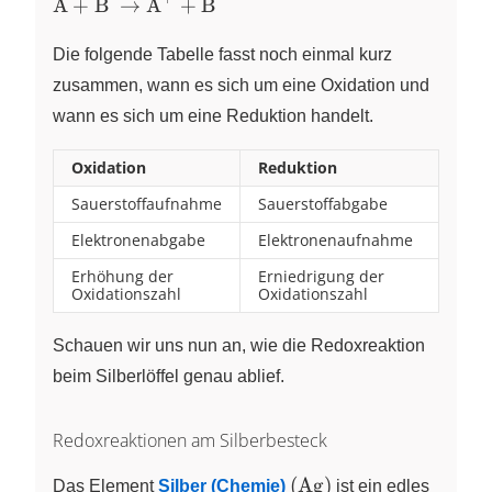
A
+
B
→
A
+
B
X
X
A^+ +
B^-}
Die folgende Tabelle fasst noch einmal kurz
zusammen, wann es sich um eine Oxidation und
wann es sich um eine Reduktion handelt.
Oxidation
Reduktion
Sauerstoffaufnahme
Sauerstoffabgabe
Elektronenabgabe
Elektronenaufnahme
Erhöhung der
Erniedrigung der
Oxidationszahl
Oxidationszahl
Schauen wir uns nun an, wie die Redoxreaktion
beim Silberlöffel genau ablief.
Redoxreaktionen am Silberbesteck
\left(
(
Ag
)
Das Element
Silber (Chemie)
ist ein edles