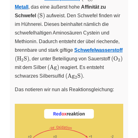
\ce{Ag}
Metall
, das eine äußerst hohe
Affinität zu
\right)
\left(
(
S
)
Schwefel
aufweist. Den Schwefel finden wir
\ce{S}
im Hühnerei. Dieses beinhaltet nämlich die
\right)
schwefelhaltigen Aminosäuren Cystein und
Methionin. Dadurch entsteht der übel riechende,
brennbare und stark giftige
Schwefelwasserstoff
\left(
\left(
(
H
S
)
(
O
)
X
, der unter Beteiligung von Sauerstoff
X
2
2
\ce{H2S}
\ce{O2}
\left(
(
Ag
)
mit dem Silber
reagiert. Es entsteht
\right)
\right)
\ce{Ag}
\left(
(
Ag
S
)
schwarzes Silbersulfid
X
.
2
\right)
\ce{Ag2S}
\right)
Das notieren wir nun als Reaktionsgleichung: