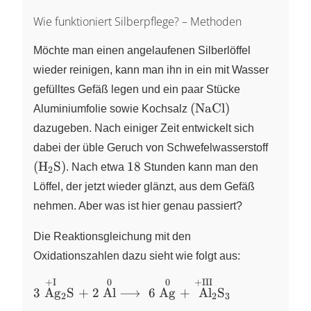
Wie funktioniert Silberpflege? – Methoden
Möchte man einen angelaufenen Silberlöffel
wieder reinigen, kann man ihn in ein mit Wasser
gefülltes Gefäß legen und ein paar Stücke
\left(
(
NaCl
)
Aluminiumfolie sowie Kochsalz
\ce{NaCl}
dazugeben. Nach einiger Zeit entwickelt sich
\right)
\left(
dabei der üble Geruch von Schwefelwasserstoff
\ce{H2
18
(
H
S
)
18
X
. Nach etwa
Stunden kann man den
2
\right)
Löffel, der jetzt wieder glänzt, aus dem Gefäß
nehmen. Aber was ist hier genau passiert?
Die Reaktionsgleichung mit den
Oxidationszahlen dazu sieht wie folgt aus:
0
+III
+I
0
3\stackrel{\text{+I~~~~~~}}
3
Ag
S
+
2
Al
⟶
6
Ag
+
Al
S
X
X
X
2
2
3
{\ce{Ag2S}} +