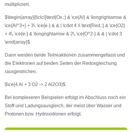
multipliziert.
$\begin{array}{llclcl}\text{Ox.:} & \ce{Al} & \longrightarrow &
\ce{Al^3+} + 3\, \ce{e-} & & | \cdot 4 \\ \text{Red.:} & \ce{O2}
+ 4\, \ce{e-} & \longrightarrow & 2\, \ce{O^2-} & & | \cdot 3
\end{array}$
Dann werden beide Teilreaktionen zusammengefasst und
die Elektronen auf beiden Seiten der Redoxgleichung
rausgestrichen.
$\ce{4 Al + 3 O2 -> 2 Al2O3}$
Bei komplexeren Beispielen erfolgt im Abschluss noch ein
Stoff-und Ladungsausgleich, der meist über Wasser und
Protonen bzw. Hydroxidionen erfolgt.