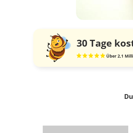
30 Tage
kos
Über 2,1 Mil
Du