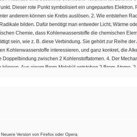
 Punkt. Dieser rote Punkt symbolisiert ein ungepaartes Elektron.
, unter anderem können sie Krebs auslösen. 2. Wie entstehen 
dikale bilden. Dafür benötigt man entweder Licht, Wärme oder e
anischen Chemie, dass Kohlenwasserstoffe die chemischen Elem
igt sein, wie z. B. diese Verbindung. Sie gehört zur Reihe der A
en Kohlenwasserstoffe interessieren, und ganz konkret, die Alke
t die Doppelbindung zwischen 2 Kohlenstoffatomen. 4. Der Mecha
en können. Aus einem Brom-Molekül entstehen 2 Brom-Atome, 
ft. Das geschieht entweder durch Licht oder durch Wärme. Im 2.
men, es heißt Ethen oder Ethylen. Die Reaktion läuft ab, weil 
Es entsteht ein Teilchen, das wieder ein ungepaartes Elektron 
teren Brom-Molekül. Es entsteht das Reaktionsprodukt und ein Br
tt der Radikalbildung bezeichnet ma als Initiierung. Die beiden
fend ab. Beendet wird die Reaktion durch den Kettenabbruch. Es
ei das Reaktionsprodukt bilden. Auch ist denkbar, dass 2 der 
: Neuere Version von Firefox oder Opera.
ei dieser Art des Kettenabbruchs spricht man auch von Rekombin