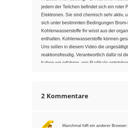
jedem der Teilchen befindet sich ein roter
Elektronen. Sie sind chemisch sehr aktiv
sich unter bestimmten Bedingungen Brom-Ra
Kohlenwasserstoffe Ihr wisst aus der org
enthalten. Kohlenwasserstoffe können gesätt
Uns sollen in diesem Video die ungesättigt
reaktionsfreudig. Verantwortlich dafür is
haben wir erfahren, wie Radikale entsteh
zugeführt werden, damit die Reaktion abläu
Alken. Ich habe das einfachste Alken genom
Doppelbindung des Ethenmoleküls angreift. 
2 Kommentare
reagiert im nächsten Schritt mit einem wei
eine typische Kettenreaktion. Den 1. Schri
Kettenwachstum. Sie wechseln sich fortlau
einem Brom-Radikal reagieren und sich dab
Manchmal hilft ein anderer Browser
und ein größeres Molekül dabei entsteht. B