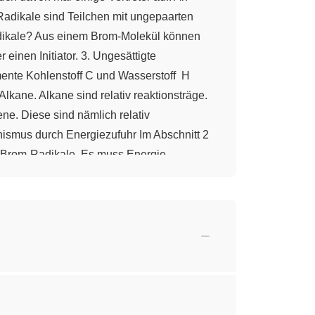
 Radikale sind Teilchen mit ungepaarten
Radikale? Aus einem Brom-Molekül können
inen Initiator. 3. Ungesättigte
ente Kohlenstoff C und Wasserstoff H
lkane. Alkane sind relativ reaktionsträge.
ne. Diese sind nämlich relativ
nismus durch Energiezufuhr Im Abschnitt 2
2 Brom-Radikale. Es muss Energie
 Schritt reagiert das Brom-Radikal mit dem
das freie Elektron des Brom-Radikals die
besitzt, ein größeres Radikal. Dieses
om-Radikal wird frei. Diese Reaktion ist
 nächsten Schritte der Reaktion nennt man
 kann z. B. ein größeres Radikal mit
größeren Radikale miteinander reagieren
ation. 5. AIBN, ein Initiator Außer durch