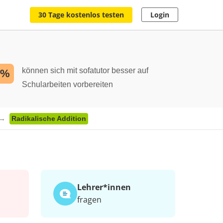
30 Tage kostenlos testen
Login
können sich mit sofatutor besser auf
2%
Schularbeiten vorbereiten
Radikalische Addition
Lehrer*​innen
fragen