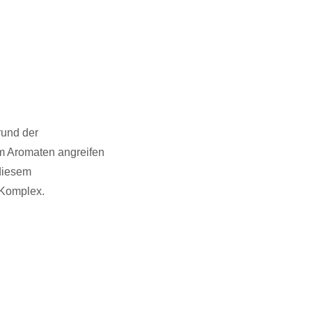
rund der
m Aromaten angreifen
diesem
-Komplex.