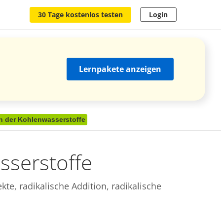
30 Tage kostenlos testen
Login
Lernpakete anzeigen
 der Kohlenwasserstoffe
serstoffe
kte, radikalische Addition, radikalische