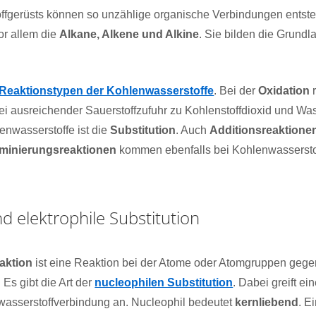
offgerüsts können so unzählige organische Verbindungen entste
or allem die
Alkane, Alkene und Alkine
. Sie bilden die Grund
Reaktionstypen der Kohlenwasserstoffe
. Bei der
Oxidation
r
i ausreichender Sauerstoffzufuhr zu Kohlenstoffdioxid und Was
enwasserstoffe ist die
Substitution
. Auch
Additionsreaktione
iminierungsreaktionen
kommen ebenfalls bei Kohlenwasserstof
d elektrophile Substitution
aktion
ist eine Reaktion bei der Atome oder Atomgruppen geg
Es gibt die Art der
nucleophilen Substitution
. Dabei greift e
asserstoffverbindung an. Nucleophil bedeutet
kernliebend
. E