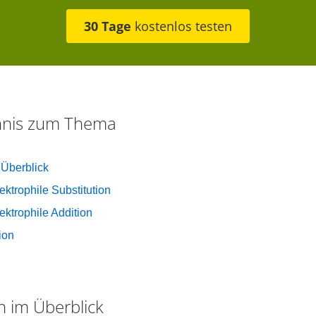
30 Tage
kostenlos testen
chnis zum Thema
 Überblick
ektrophile Substitution
ektrophile Addition
ion
n im Überblick