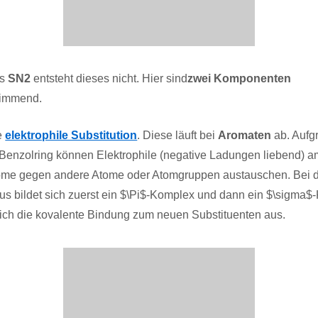
us
SN2
entsteht dieses nicht. Hier sind
zwei Komponenten
timmend.
ie
elektrophile Substitution
. Diese läuft bei
Aromaten
ab. Aufg
enzolring können Elektrophile (negative Ladungen liebend) a
tome gegen andere Atome oder Atomgruppen austauschen. Bei 
 bildet sich zuerst ein $\Pi$-Komplex und dann ein $\sigma$
sich die kovalente Bindung zum neuen Substituenten aus.