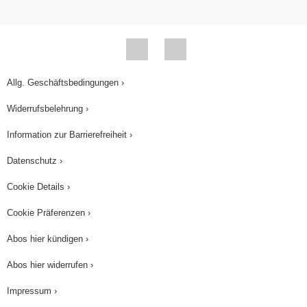
Ein Molekül 1,2 – Dichlorethen addiert ein
Molekül Chlor. Es entsteht ein Molekül 1,2,3,4 –
Tetrachlorethan. Eine zweite Reaktion der Alkane
Wir wissen, dass Alkane Substitutionsreaktionen
Allg. Geschäftsbedingungen ›
eingehen. Es gibt aber auch noch eine weitere
Widerrufsbelehrung ›
Möglichkeit. Schauen wir uns ein Beispiel an.
Information zur Barrierefreiheit ›
CH3–CH3 → H2C=CH2 + H–H
Datenschutz ›
Ein Molekül Ethan reagiert zu einem Molekül
Cookie Details ›
Ethen. Dabei wird ein Molekül Wasserstoff
abgespalten. Man sagt auch, das Wasserstoff –
Cookie Präferenzen ›
Molekül wird „eliminiert“, das heißt „entfernt“. Die
Abos hier kündigen ›
Reaktion wird als „Eliminierungsreaktion“ oder
Abos hier widerrufen ›
kurz „Eliminierung“ bezeichnet. Für Alkane sind
Eliminierungsreaktionen möglich. Eine zweite
Impressum ›
Reaktion der Alkene Das entstandene Ethen