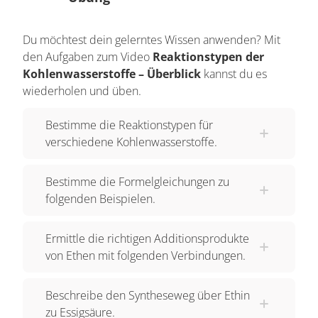
Entsprechend sitzt an jedem dieser
Kohlenstoffatome jeweils ein Wasserstoff – Atom
Du möchtest dein gelerntes Wissen anwenden? Mit
weniger als bei einem Alkan.
den Aufgaben zum Video
Reaktionstypen der
Kohlenwasserstoffe – Überblick
kannst du es
Alkine Alkine besitzen eine Dreifachbindung
wiederholen und üben.
zwischen zwei Kohlenstoff – Atomen.
Entsprechend sitzen an jedem dieser
Bestimme die Reaktionstypen für
Kohlenstoffatome jeweils zwei Wasserstoff –
verschiedene Kohlenwasserstoffe.
Atome weniger als bei einem Alkan.
Bestimme die Formelgleichungen zu
Gesättigte und ungesättigte Kohlenwasserstoffe
folgenden Beispielen.
Kohlenwasserstoffe, deren Moleküle nur
Einfachbindungen enthalten nennt gesättigt.
Ermittle die richtigen Additionsprodukte
Kohlenwasserstoffe, deren Moleküle eine
von Ethen mit folgenden Verbindungen.
Mehrfachbindung enthalten nennt ungesättigt.
Alkane sind gesättigte Verbindungen. Alkene und
Beschreibe den Syntheseweg über Ethin
Alkine sind ungesättigte Verbindungen.
zu Essigsäure.