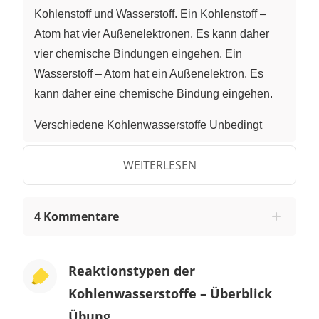
Kohlenstoff und Wasserstoff. Ein Kohlenstoff –
Atom hat vier Außenelektronen. Es kann daher
vier chemische Bindungen eingehen. Ein
Wasserstoff – Atom hat ein Außenelektron. Es
kann daher eine chemische Bindung eingehen.
Verschiedene Kohlenwasserstoffe Unbedingt
kennen sollte man: Alkane, Alkene und Alkine
WEITERLESEN
Alkane Die Moleküle der Alkane bilden Ketten.
Die Ketten bestehen aus Kohlenstoff – Atomen.
4 Kommentare
Sie sind miteinander verbunden über chemische
Bindungungen. Für die fehlenden Bindungen
werden Wasserstoff – Atome benutzt.
Reaktionstypen der
Alkene Alkene besitzen eine Doppelbindung
Kohlenwasserstoffe – Überblick
zwischen zwei Kohlenstoff – Atomen.
Übung