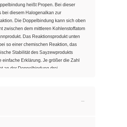
oppelbindung heißt Propen. Bei dieser
es bei diesem Halogenalkan zur
eaktion. Die Doppelbindung kann sich oben
ht zwischen dem mittleren Kohlenstoffatom
annprodukt. Das Reaktionsprodukt unten
 bei so einer chemischen Reaktion, das
mische Stabilität des Sayzewprodukts
 einfache Erklärung. Je größer die Zahl
at an der Doppelbindung drei
dukt hat nur 2 Alkylgruppen an der
s Sayzewprodukt stabiler als das
aber so, dass sich manchmal das Hofmann-
ukt? Eine Erklärung dafür liefert die Art
nderes ist wichtig. Nehmen wir einmal an,
hylengruppe, wie hier eingezeichnet,
ten. Wenn die Base größer ist, wie hier