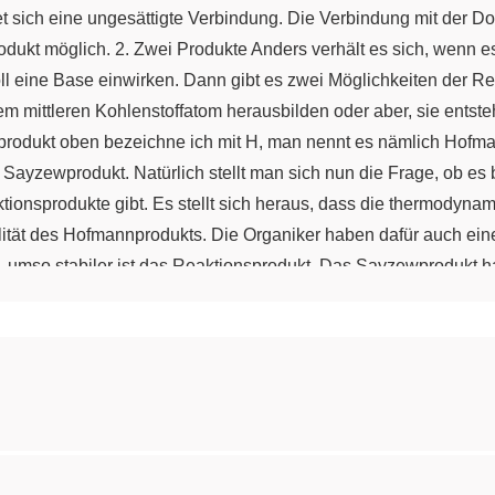
et sich eine ungesättigte Verbindung. Die Verbindung mit der D
rodukt möglich. 2. Zwei Produkte Anders verhält es sich, wenn 
ll eine Base einwirken. Dann gibt es zwei Möglichkeiten der R
 mittleren Kohlenstoffatom herausbilden oder aber, sie entste
produkt oben bezeichne ich mit H, man nennt es nämlich Hofm
 Sayzewprodukt. Natürlich stellt man sich nun die Frage, ob es
ktionsprodukte gibt. Es stellt sich heraus, dass die thermodyna
lität des Hofmannprodukts. Die Organiker haben dafür auch eine
, umso stabiler ist das Reaktionsprodukt. Das Sayzewprodukt h
ks und die beiden Methylgruppen rechts, also 3. Das Hofmannpro
en und die Ethylgruppe links. 3 ist größer als 2. Damit ist da
schen Reaktion hauptsächlich vorliegen. In der Praxis ist es 
 stellen uns also die Frage: Warum bildet sich das Hofmannprod
ei ist nicht entscheidend, wie groß die Basenstärke ist. Etwas a
Teilchen relativ klein sind. Dann können diese Teilchen zur Met
. Als Reaktionsprodukt erhalten wir das Produkt nach Sayzew un