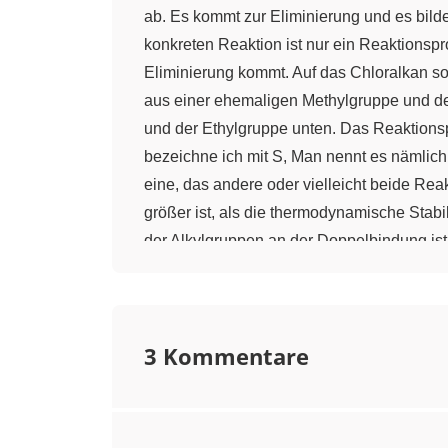
ab. Es kommt zur Eliminierung und es bild
konkreten Reaktion ist nur ein Reaktionsp
Eliminierung kommt. Auf das Chloralkan so
aus einer ehemaligen Methylgruppe und dem
und der Ethylgruppe unten. Das Reaktions
bezeichne ich mit S, Man nennt es nämlich
eine, das andere oder vielleicht beide Rea
größer ist, als die thermodynamische Stabi
der Alkylgruppen an der Doppelbindung ist
Alkylgruppen, nämlich die Ethylgruppe lin
Doppelbindung, nämlich die Methylgruppe ob
Hofmannprodukt und sollte bei einer chemi
3 Kommentare
und manchmal das Sayzewprodukt bildet. Wir
der Base, die das Chloralkan angreift. Dab
wir haben es mit einer Base zu tun, deren 
vordringen und ein Wasserstoffion ablösen