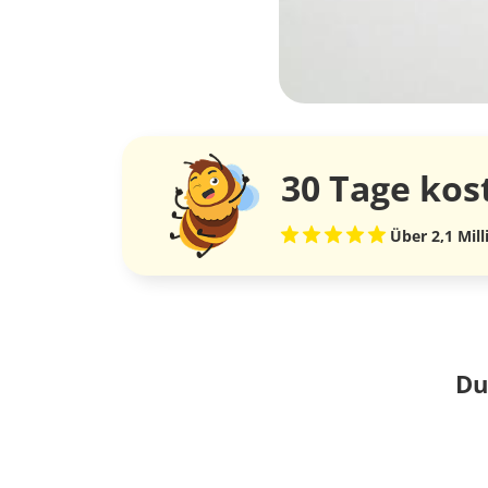
30 Tage
kos
Über 2,1 Mil
Du