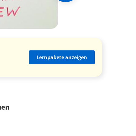
Lernpakete anzeigen
nen