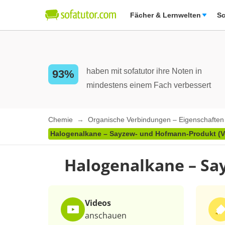
Fächer & Lernwelten
Sc
haben mit sofatutor ihre Noten in
93%
mindestens einem Fach verbessert
Chemie
Organische Verbindungen – Eigenschafte
Halogenalkane – Sayzew- und Hofmann-Produkt (V
Halogenalkane – Sa
Videos
anschauen