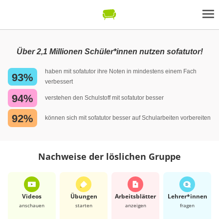
Über 2,1 Millionen Schüler*innen nutzen sofatutor!
haben mit sofatutor ihre Noten in mindestens einem Fach
93%
verbessert
94%
verstehen den Schulstoff mit sofatutor besser
92%
können sich mit sofatutor besser auf Schularbeiten vorbereiten
Nachweise der löslichen Gruppe
Videos
Übungen
Arbeits­blätter
Lehrer*​innen
anschauen
starten
anzeigen
fragen