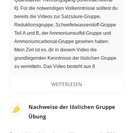
II). Für die notwendigen Vorkenntnisse solltest du
bereits die Videos zur Salzsäure-Gruppe,
Reduktionsgruppe, Schwefelwasserstoff-Gruppe
Teil A und B, der Ammoniumsulfid-Gruppe und
Ammoniumcarbonat-Gruppe gesehen haben.
Mein Ziel ist es, dir in diesem Video die
grundlegenden Kenntnisse der löslichen Gruppe
zu vermitteln. Das Video besteht aus 8
Abschnitten. 1. Wo sind wir im Trennungsgang 2.
Nachweis von Magnesium 3. Fällung mit
WEITERLESEN
Perchlorsäure 4. Nachweise von Kalium,
Rubidium und Caesium 5. Trennung von Lithium
Nachweise der löslichen Gruppe
und Natrium 6. Nachweis über Lithium 7.
Übung
Nachweis von Natrium 8. Überblick 1. Wo sind
wir im Trennungsgang? Ich möchte an die
Reihenfolge der Trennungsgruppen erinnern.