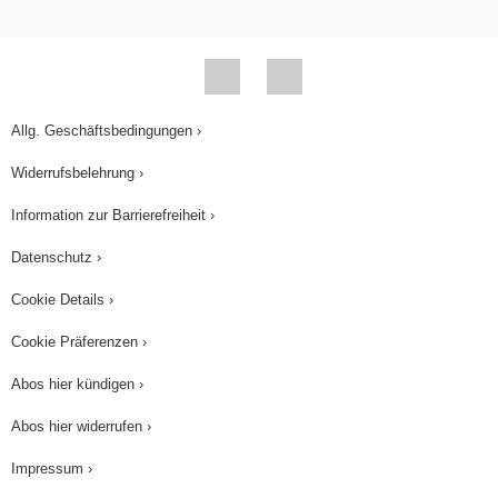
nachgewiesen. Damit haben wir bereits 4 der 6
Elemente nachgewiesen.
Trennung von Lithium und Natrium Das Filtrat wird
erwärmt. Der größte Teil der Perchlorsäure wird
Allg. Geschäftsbedingungen ›
nun verdampft. Der Rest an Perchlorsäure wird mit
Kaliumhydroxid gefällt. Nun setzen wir
Widerrufsbelehrung ›
Kaliumtetrahydroxyaluminat hinzu. Weißes
Information zur Barrierefreiheit ›
Lithiumhydrogenalumiat fällt aus. Natriumionen
verbleiben in Lösung.
Datenschutz ›
Cookie Details ›
Nachweis von Lithium Das erhaltene Stoffgemisch
wird filtriert. Die Natriumionen sind im Filtrat. Die
Cookie Präferenzen ›
Lithiumionen liegen im Feststoff vor. Wir geben
Abos hier kündigen ›
Salzsäure hinzu und lösen den Feststoff auf. Die
Lithiumionen sind nun in der Lösung. Wir weisen
Abos hier widerrufen ›
sie durch Flammenfärbung nach. Damit sind 5 der
Impressum ›
6 Elemente nachgewiesen.