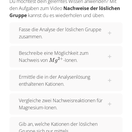
Du möchtest dein gelerntes Wissen anwenden? Mit
den Aufgaben zum Video
Nachweise der löslichen
Gestartet sind wir mit der Salzsäure-Gruppe. Aus
Gruppe
kannst du es wiederholen und üben.
deren Filtrat hat sich die Reduktionsgruppe
ergeben. Die löslichen Komponenten haben wir
Fasse die Analyse der löslichen Gruppe
in der Schwefelwasserstoff-Gruppe verarbeitet.
zusammen.
Dann folgte die Ammoniumsulfid-Gruppe und
dann die Ammoniumcarbonat Gruppe. Und nun
Beschreibe eine Möglichkeit zum
sind wir bei der löslichen Gruppe angelangt. Zur
2
+
Mg^{2+}
Nachweis von
-Ionen.
M
g
Erinnerung: Wir haben es hier in allen Fällen mit
einer Kationentrennung zu tun. Zur löslichen
Ermittle die in der Analysenlösung
Gruppe gehören all jene Elemente, die mit den
enthaltenen Kationen.
bisherigen Gruppenreagenzien keine
Niederschläge bilden. Dabei handelt es sich um
Vergleiche zwei Nachweisreaktionen für
Magnesium-Ionen.
Magnesium, Kalium, Rubidium, Caesium, Lithium
und Natrium. Wer hier eine Wiederholung zu
Gib an, welche Kationen der löslichen
sehen glaubt, hat völlig recht. Die Analytik der
Gruppe sich nur mittels
Ionen des Magnesiums, des Lithiums, des