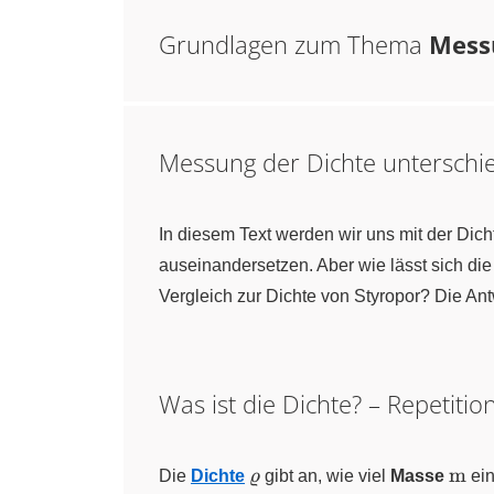
Grundlagen zum Thema
Messu
Messung der Dichte unterschie
In diesem Text werden wir uns mit der Dic
auseinandersetzen. Aber wie lässt sich di
Vergleich zur Dichte von Styropor? Die An
Was ist die Dichte? – Repetitio
\ce{\varrho}
\ce
m
Die
Dichte
ϱ
gibt an, wie viel
Masse
ein