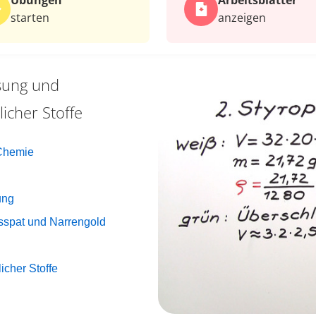
Übungen
Arbeits­blätter
starten
anzeigen
ung und
icher Stoffe
 Chemie
ung
sspat und Narrengold
cher Stoffe