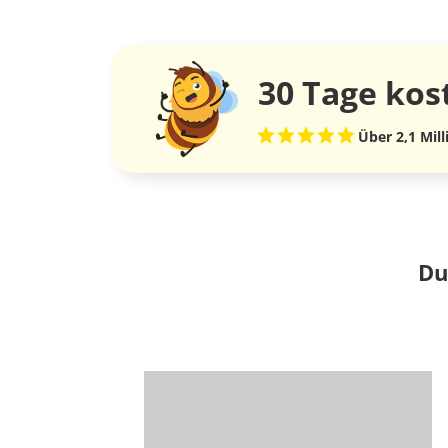
30 Tage
kos
Über 2,1 Mil
Du