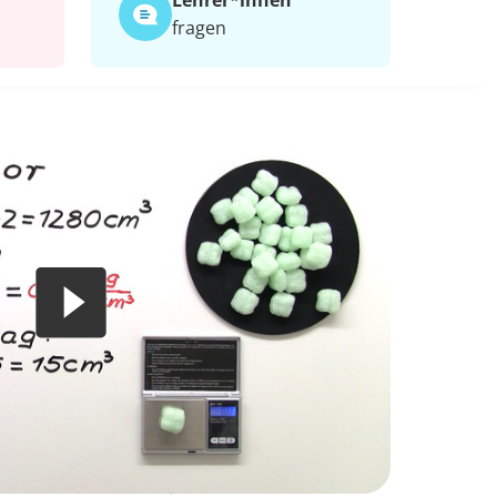
Lehrer*​innen
fragen