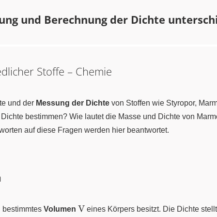
ng und Berechnung der Dichte unterschi
dlicher Stoffe – Chemie
hte und der
Messung der Dichte
von Stoffen wie Styropor, Marm
e Dichte bestimmen? Wie lautet die Masse und Dichte von Marm
tworten auf diese Fragen werden hier beantwortet.
n
{m}
\ce{V}
V
 bestimmtes
Volumen
eines Körpers besitzt. Die Dichte stell