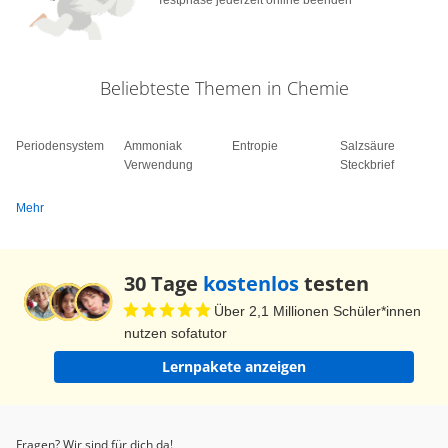
Aminogruppe dieses Proton aufnimmt. Hier
kommt es durch die Abgabe des Protons zur
Ausbildung einer negativen Ladung am
Beliebteste Themen in Chemie
Sauerstoffatom der Carboxy-Gruppe.
Periodensystem
Da der Stickstoff der Aminogruppe dieses Proton
Ammoniak
Entropie
Salzsäure
Verwendung
Steckbrief
aufnimmt, kommt es hier zur Ausbildung einer
positiven Ladung. Du siehst also, dass dieses
Mehr
Molekül in der Lage ist sowohl Protonen
aufzunehmen als auch abzugeben.
30 Tage
kostenlos
testen
Wir haben es also auch hier mit einem
Über 2,1 Millionen Schüler*innen
Ampholyten zu tun. Und du weißt ja, dass
nutzen sofatutor
Ampolyte abhängig vom Reaktionspartner
Lernpakete anzeigen
reagieren, wie auch das Wasser. Das überprüfen
wir nun auch bei den Aminosäuren.
Fragen? Wir sind für dich da!