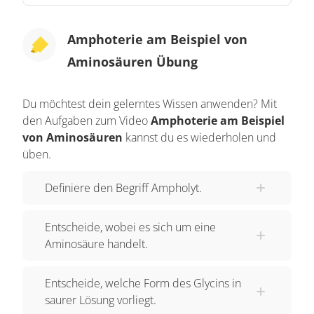
Als erstes wollen wir uns noch einmal die
Säure-/Base-Theorie nach Brönsted ansehen.
Amphoterie am Beispiel von
Sieh dir hierzu einmal folgende Reaktion an. Hier
Aminosäuren Übung
ist es doch so, dass die Salzsäure ein Proton an
das Wasser abgeben kann. Wasser ist also ein
Du möchtest dein gelerntes Wissen anwenden? Mit
Protonenakzeptor. Nun vergleichen wir unsere
den Aufgaben zum Video
Amphoterie am Beispiel
Beobachtung aus der ersten Reaktion mit der
von Aminosäuren
kannst du es wiederholen und
Reaktion von Ammoniak mit Wasser. Was fällt dir
üben.
hierbei auf?
Definiere den Begriff Ampholyt.
Wie du siehst, ist es diesmal das Wassermolekül
welches ein Proton an das Ammoniak-Molekül
Entscheide, wobei es sich um eine
abgibt und damit der Protonendonor ist. Hierbei
Aminosäure handelt.
entsteht ein Ammoniumion und ein Hydroxid-Ion.
Entscheide, welche Form des Glycins in
Du siehst also, dass Wasser in der Lage ist
saurer Lösung vorliegt.
sowohl Protonen aufzunehmen, als auch