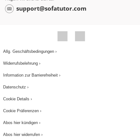
Versetzen wir zunächst Alanin mit einer starken
support@sofatutor.com
Säure, wie zum beispiel Salzsäure. Wir
erkennen, dass die Säure die Aminogruppe
protoniert. Wir haben nun eine positive Ladung
am Stickstoff der Aminogruppe. Damit ist Alanin in
Gegenwart der Salzsäure in Protonenakzeptor.
Allg. Geschäftsbedingungen ›
Nun versetzen wir Alanin hingegen mit einer
Widerrufsbelehrung ›
starken Base. Diese bewirkt, dass die
Information zur Barrierefreiheit ›
Carboxygruppe des Alanins deprotoniert wird.
Datenschutz ›
Hier siehst du wieder, dass Alanin in Gegenwart
von Natronlauge auch ein Protonendonator sein
Cookie Details ›
kann. Alanin ist also ein Ampholyt.
Cookie Präferenzen ›
Du hast heute gelernt, dass es Moleküle gibt, die
Abos hier kündigen ›
Protonen sowohl aufnehmen als auch abgeben
Abos hier widerrufen ›
können und dass man diese Moleküle als