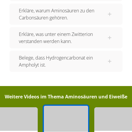
abzugeben. Moleküle, die dies können,
Erkläre, warum Aminosäuren zu den
bezeichnet man als Säure-/Base-Amphotere,
Carbonsäuren gehören.
oder auch Ampholyte. Wasser ist also ein
Ampholyt.
Erkläre, was unter einem Zwitterion
verstanden werden kann.
Wir haben in beiden Fällen das Wasser mit
verschiedenen Molekülen reagieren lassen. Du
Belege, dass Hydrogencarbonat ein
siehst also, dass Wasser immer in Abhängigkeit
Ampholyt ist.
vom Reaktionspartner entweder als Säure oder
als Base reagiert.
Wenn du also Wasser mit einer starken Säure wie
Salzsäure reagieren lässt, wird es sich wie eine
Weitere Videos im Thema
Aminosäuren und Eiweiße
Base verhalten und ein Proton von der Salzsäure
aufnehmen. Lässt du Wasser aber mit eine Base
wie Ammoniak reagieren, gibt es ein Proton ab
und es verhält sich wie eine Säure.