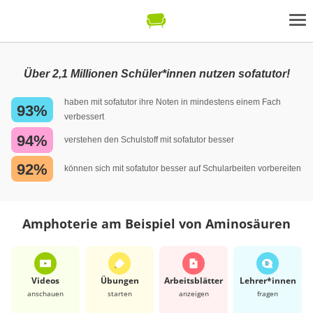
Über 2,1 Millionen Schüler*innen nutzen sofatutor!
haben mit sofatutor ihre Noten in mindestens einem Fach
93%
verbessert
94%
verstehen den Schulstoff mit sofatutor besser
92%
können sich mit sofatutor besser auf Schularbeiten vorbereiten
Amphoterie am Beispiel von Aminosäuren
Videos
Übungen
Arbeits­blätter
Lehrer*​innen
anschauen
starten
anzeigen
fragen