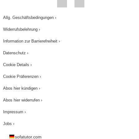
sich ein Chelat gebildet. Das führt zur
Stabilisierung des gesamten Moleküls. 3.
Allg. Geschäftsbedingungen ›
Zusammenfassung Es gibt verschiedene Kräfte,
Widerrufsbelehrung ›
die die Raumstruktur von Proteinen und Peptiden
Information zur Barrierefreiheit ›
stabilisieren. Es handelt sich dabei um A)
Wasserstoffbrücken, B) polare Gruppen, die
Datenschutz ›
hydratisiert werden, C) elektrostatische
Cookie Details ›
Anziehung, D) hydrophobe Wechselwirkung, E)
Cookie Präferenzen ›
Disulfidbrücken und F) Chelatkomplexe. Bei den
Kräften A) bis F) handelt es sich um sogenannte
Abos hier kündigen ›
Bindekräfte. Die aufgezählten Bindekräfte sind
Abos hier widerrufen ›
unerlässlich für den Aufbau von Proteinen und
Peptiden, für deren Tertiär- und Quartärstruktur.
Impressum ›
Ich danke für die Aufmerksamkeit! Alles Gute! Auf
Jobs ›
Wiedersehen!
sofatutor.com