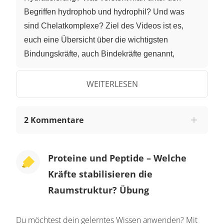
Begriffen hydrophob und hydrophil? Und was
sind Chelatkomplexe? Ziel des Videos ist es,
euch eine Übersicht über die wichtigsten
Bindungskräfte, auch Bindekräfte genannt,
zwischen Peptidketten zu vermitteln. Der Film ist
klein und besteht aus drei Abschnitten: 1. Die vier
WEITERLESEN
Strukturebenen 2. Bindekräfte und 3.
Zusammenfassung. 1. Die vier Strukturebenen
2 Kommentare
Die vier Strukturebenen von Proteinen und
Peptiden sind in der Abbildung dargestellt. Die
Komplexität der Strukturen wächst von oben nach
Proteine und Peptide – Welche
unten. Wir haben bereits erstens die
Kräfte stabilisieren die
Primärstruktur kennengelernt. Primärstruktur
Raumstruktur? Übung
bedeutet Sequenz der Aminosäuren in der
Polypeptidkette. Über Sekundärstruktur zweitens
Du möchtest dein gelerntes Wissen anwenden? Mit
haben wir ebenfalls gesprochen.