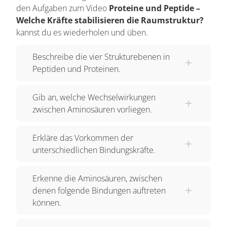
den Aufgaben zum Video
Proteine und Peptide –
Sekundärstruktur liegt vor, wenn Polypeptidketten
Welche Kräfte stabilisieren die Raumstruktur?
eine Faltblattstruktur oder eine α-Helix ausbilden.
kannst du es wiederholen und üben.
Darüber hinaus gibt es noch Strukturen, die eine
höhere Organisation beinhalten. Drittens die
Beschreibe die vier Strukturebenen in
Peptiden und Proteinen.
Tertiärstruktur. Tertiärstruktur liegt vor, wenn ein
Kontakt des Moleküls mit dem eigenen
Gib an, welche Wechselwirkungen
Peptidgerüst und der Umgebung stattfindet. Noch
zwischen Aminosäuren vorliegen.
höher organisiert ist das Protein, wenn viertens
die Quartärstruktur vorliegt. Quartärstruktur
Erkläre das Vorkommen der
bedeutet eine nicht kovalente Verknüpfung von
unterschiedlichen Bindungskräfte.
Untereinheiten. 2. Bindekräfte Es gibt
verschiedene Bindekräfte im Polypeptidmolekül,
Erkenne die Aminosäuren, zwischen
die ich hier aufzählen möchte: A) die
denen folgende Bindungen auftreten
Wasserstoffbrücken B) polare Gruppen, die
können.
hydratisiert werden C) elektrostatische Anziehung
D) hydrophobe Wechselwirkung E)