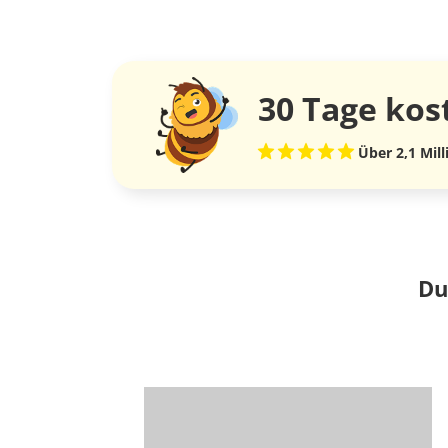
30 Tage
kos
Über 2,1 Mil
Du