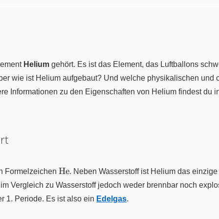
Element
Helium
gehört. Es ist das Element, das Luftballons sc
r wie ist Helium aufgebaut? Und welche physikalischen und
ere Informationen zu den Eigenschaften von Helium findest du i
rt
\ce{He}
He
en Formelzeichen
. Neben Wasserstoff ist Helium das einzige
im Vergleich zu Wasserstoff jedoch weder brennbar noch explo
r 1. Periode. Es ist also ein
Edelgas
.