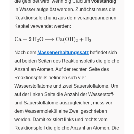
die gebildet wird, wenn 5 g Calcium
vollständig
in Wasser aufgelöst werden. Zunächst muss die
Reaktionsgleichung aus dem vorangegangenen
Kapitel verwendet werden:
\ce{Ca
Ca
+
2
H
O
Ca
(
OH
)
+
H
X
X
X
2
2
2
+ 2 H2O
->
Nach dem
Massenerhaltungssatz
befindet sich
Ca(OH)2
auf beiden Seiten des Reaktionspfeils die gleiche
+ H2}
Anzahl an Atomen. Auf der rechten Seite des
Reaktionspfeils befinden sich vier
Wasserstoffatome und zwei Sauerstoffatome. Um
auf der linken Seite die Anzahl der Wasserstoff-
und Sauerstoffatome auszugleichen, muss vor
dem Wassermolekül eine Zwei geschrieben
werden. Damit existiert links und rechts vom
Reaktionspfeil die gleiche Anzahl an Atomen. Die