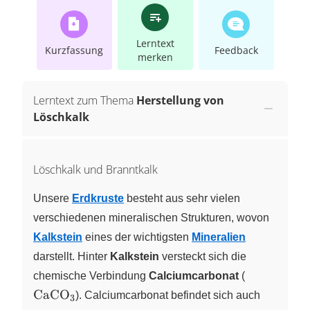
Lerntext
Kurzfassung
Feedback
merken
Lerntext zum Thema
Herstellung von
Löschkalk
Löschkalk und Branntkalk
Unsere
Erdkruste
besteht aus sehr vielen
verschiedenen mineralischen Strukturen, wovon
Kalkstein
eines der wichtigsten
Mineralien
darstellt. Hinter
Kalkstein
versteckt sich die
\ce{CaCO
chemische Verbindung
Calciumcarbonat
(
CaCO
X
). Calciumcarbonat befindet sich auch
3