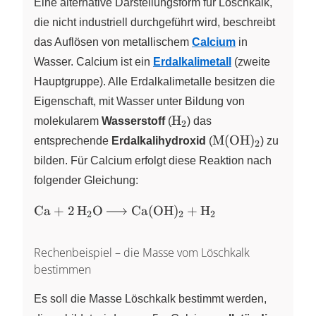
Eine alternative Darstellungsform für Löschkalk,
die nicht industriell durchgeführt wird, beschreibt
das Auflösen von metallischem
Calcium
in
Wasser. Calcium ist ein
Erdalkalimetall
(zweite
Hauptgruppe). Alle Erdalkalimetalle besitzen die
Eigenschaft, mit Wasser unter Bildung von
\ce{H2}
H
molekularem
Wasserstoff
(
X
) das
2
\ce{M(OH)2}
M
(
OH
)
entsprechende
Erdalkalihydroxid
(
X
) zu
2
bilden. Für Calcium erfolgt diese Reaktion nach
folgender Gleichung:
\ce{Ca
Ca
+
2
H
O
Ca
(
OH
)
+
H
X
X
X
2
2
2
+ 2 H2O
->
Rechenbeispiel – die Masse vom Löschkalk
Ca(OH)2
bestimmen
+ H2}
Es soll die Masse Löschkalk bestimmt werden,