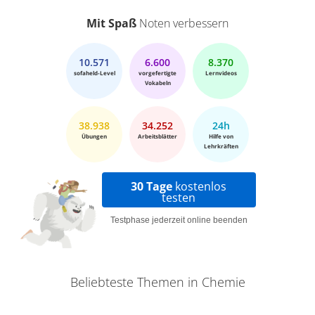
Mit Spaß
Noten verbessern
10.571
6.600
8.370
sofaheld-Level
vorgefertigte
Lernvideos
Vokabeln
38.938
34.252
24h
Übungen
Arbeitsblätter
Hilfe von
Lehrkräften
30 Tage
kostenlos
testen
Testphase jederzeit online beenden
Beliebteste Themen in Chemie