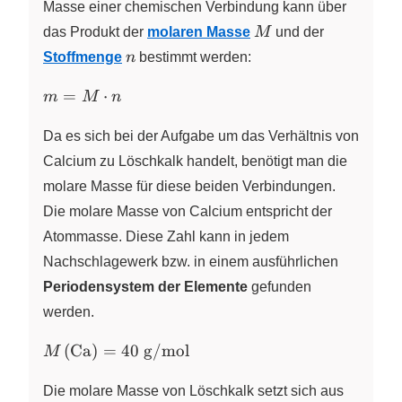
Masse einer chemischen Verbindung kann über
M
das Produkt der
molaren Masse
M
und der
n
Stoffmenge
n
bestimmt werden:
m =
=
⋅
m
M
n
M
\cdot
Da es sich bei der Aufgabe um das Verhältnis von
n
Calcium zu Löschkalk handelt, benötigt man die
molare Masse für diese beiden Verbindungen.
Die molare Masse von Calcium entspricht der
Atommasse. Diese Zahl kann in jedem
Nachschlagewerk bzw. in einem ausführlichen
Periodensystem der Elemente
gefunden
werden.
M\left(\ce{Ca}\right)
(
Ca
)
=
40
g
/
mol
M
= 40~\pu{g/mol}
Die molare Masse von Löschkalk setzt sich aus