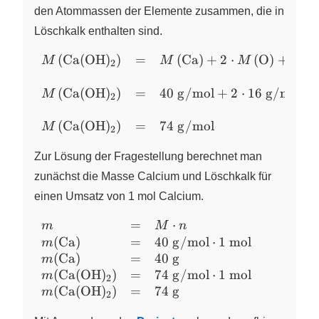
den Atommassen der Elemente zusammen, die in
Löschkalk enthalten sind.
(
Ca
(
OH
)
)
=
(
Ca
)
+
2
⋅
(
O
)
+
2
⋅
\begin{array}{lll}
M
X
M
M
2
M\left(\ce{Ca(OH)2}\right)
(
Ca
(
OH
)
)
=
40
g
/
mol
+
2
⋅
16
g
/
mol
+
&=& M\left(\ce{Ca}\right)
M
X
2
+ 2\cdot
M\left(\ce{O}\right) +
(
Ca
(
OH
)
)
=
74
g
/
mol
M
X
2
2\cdot
Zur Lösung der Fragestellung berechnet man
M\left(\ce{H}\right)\\
&&\\
zunächst die Masse Calcium und Löschkalk für
M\left(\ce{Ca(OH)2}\right)
einen Umsatz von 1 mol Calcium.
&=& 40~\pu{g/mol} +
2\cdot 16~\pu{g/mol} +
=
⋅
\begin{array}{lll} m
m
M
n
2\cdot 1~\pu{g/mol}\\
(
Ca
)
=
40
g
/
mol
⋅
1
mol
&=& M\cdot n\\
m
&&\\
(
Ca
)
=
40
g
m(\ce{Ca}) &=&
m
M\left(\ce{Ca(OH)2}\right)
40~\pu{g/mol}\cdot
(
Ca
(
OH
)
)
=
74
g
/
mol
⋅
1
mol
m
X
2
&=& 74~\pu{g/mol}
1~\pu{mol} \\
(
Ca
(
OH
)
)
=
74
g
m
X
2
\end{array}
m(\ce{Ca}) &=&