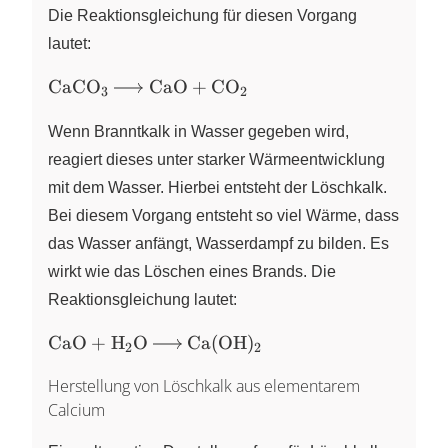
Die Reaktionsgleichung für diesen Vorgang
lautet:
\ce{CaCO3
CaCO
CaO
+
CO
X
X
3
2
-> CaO +
CO2}
Wenn Branntkalk in Wasser gegeben wird,
reagiert dieses unter starker Wärmeentwicklung
mit dem Wasser. Hierbei entsteht der Löschkalk.
Bei diesem Vorgang entsteht so viel Wärme, dass
das Wasser anfängt, Wasserdampf zu bilden. Es
wirkt wie das Löschen eines Brands. Die
Reaktionsgleichung lautet:
\ce{CaO
CaO
+
H
O
Ca
(
OH
)
X
X
2
2
+ H2O ->
Herstellung von Löschkalk aus elementarem
Ca(OH)2}
Calcium