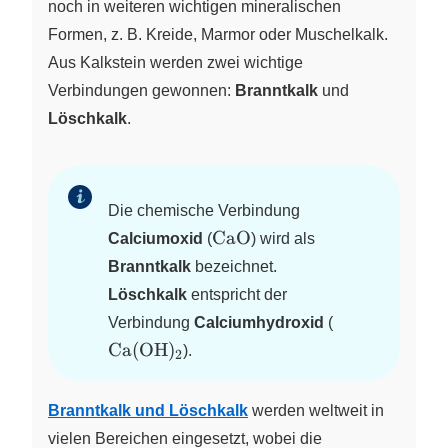
noch in weiteren wichtigen mineralischen
Formen, z. B. Kreide, Marmor oder Muschelkalk.
Aus Kalkstein werden zwei wichtige
Verbindungen gewonnen:
Branntkalk
und
Löschkalk
.
Die chemische Verbindung
\ce{CaO}
CaO
Calciumoxid
(
) wird als
Branntkalk
bezeichnet.
Löschkalk
entspricht der
\ce{Ca(OH)2
Verbindung
Calciumhydroxid
(
Ca
(
OH
)
X
).
2
Branntkalk und Löschkalk
werden weltweit in
vielen Bereichen eingesetzt, wobei die