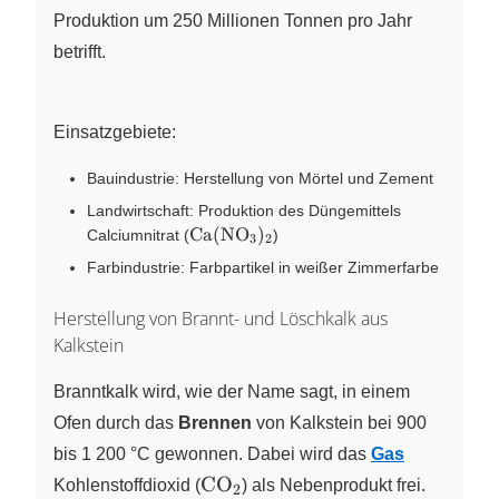
Produktion um 250 Millionen Tonnen pro Jahr
betrifft.
Einsatzgebiete:
Bauindustrie: Herstellung von Mörtel und Zement
Landwirtschaft: Produktion des Düngemittels
\ce{Ca(NO3)2}
Ca
(
NO
)
Calciumnitrat (
)
X
X
3
2
Farbindustrie: Farbpartikel in weißer Zimmerfarbe
Herstellung von Brannt- und Löschkalk aus
Kalkstein
Branntkalk wird, wie der Name sagt, in einem
Ofen durch das
Brennen
von Kalkstein bei 900
bis 1 200 °C gewonnen. Dabei wird das
Gas
\ce{CO2}
CO
Kohlenstoffdioxid (
X
) als Nebenprodukt frei.
2