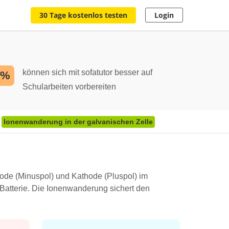
30 Tage kostenlos testen
Login
können sich mit sofatutor besser auf
2%
Schularbeiten vorbereiten
Ionenwanderung in der galvanischen Zelle
ode (Minuspol) und Kathode (Pluspol) im
Batterie. Die Ionenwanderung sichert den