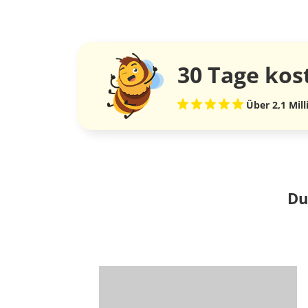
30 Tage
kos
Über 2,1 Mil
Du