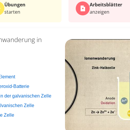
Übungen
Arbeits­blätter
starten
anzeigen
nwanderung in
-Element
eroxid-Batterie
in der galvanischen Zelle
lvanischen Zelle
e Zelle