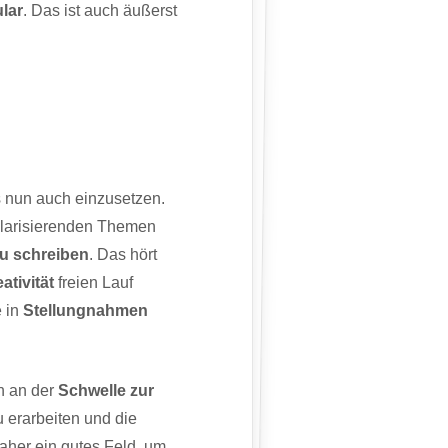
lar
. Das ist auch äußerst
es nun auch einzusetzen.
olarisierenden Themen
zu schreiben
. Das hört
ativität
freien Lauf
 in
Stellungnahmen
un an der
Schwelle zur
 erarbeiten und die
daher ein gutes Feld, um