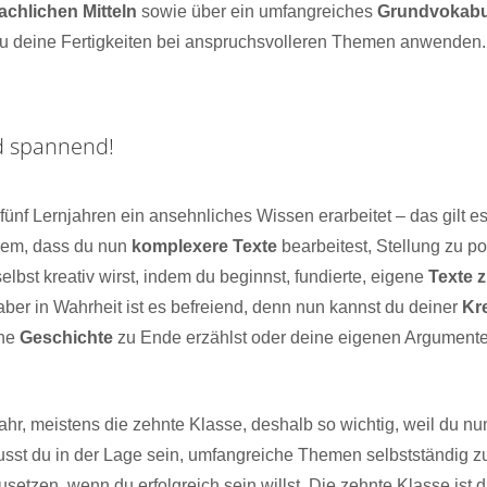
achlichen Mitteln
sowie über ein umfangreiches
Grundvokabu
 du deine Fertigkeiten bei anspruchsvolleren Themen anwenden.
nd spannend!
n fünf Lernjahren ein ansehnliches Wissen erarbeitet – das gilt 
rem, dass du nun
komplexere Texte
bearbeitest, Stellung zu p
bst kreativ wirst, indem du beginnst, fundierte, eigene
Texte 
n, aber in Wahrheit ist es befreiend, denn nun kannst du deiner
Kre
ine
Geschichte
zu Ende erzählst oder deine eigenen Argumente
ahr, meistens die zehnte Klasse, deshalb so wichtig, weil du n
usst du in der Lage sein, umfangreiche Themen selbstständig zu
setzen, wenn du erfolgreich sein willst. Die zehnte Klasse ist 