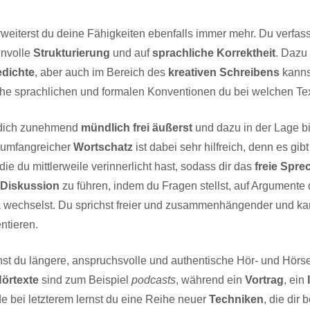
weiterst du deine Fähigkeiten ebenfalls immer mehr. Du verfass
nnvolle
Strukturierung
und auf
sprachliche Korrektheit
. Dazu
dichte
, aber auch im Bereich des
kreativen Schreibens
kanns
che sprachlichen und formalen Konventionen du bei welchen Te
u dich zunehmend
mündlich frei äußerst
und dazu in der Lage bi
 umfangreicher
Wortschatz
ist dabei sehr hilfreich, denn es gib
 die du mittlerweile verinnerlicht hast, sodass dir das
freie Spre
Diskussion
zu führen, indem du Fragen stellst, auf Argument
wechselst. Du sprichst freier und zusammenhängender und kan
ntieren.
st du längere, anspruchsvolle und authentische Hör- und Hörs
örtexte
sind zum Beispiel
podcasts
, während ein
Vortrag
, ein
de bei letzterem lernst du eine Reihe neuer
Techniken
, die dir