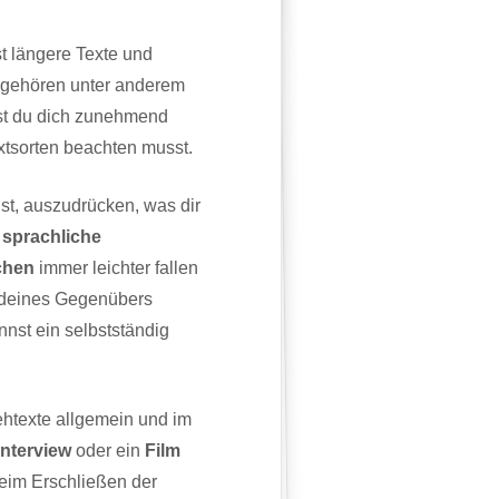
t längere Texte und
 gehören unter anderem
t du dich zunehmend
xtsorten beachten musst.
st, auszudrücken, was dir
t
sprachliche
chen
immer leichter fallen
e deines Gegenübers
nst ein selbstständig
ehtexte allgemein und im
Interview
oder ein
Film
 beim Erschließen der