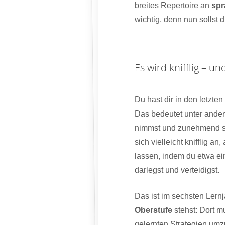
breites Repertoire an
spr
wichtig, denn nun sollst
Es wird knifflig – u
Du hast dir in den letzte
Das bedeutet unter ande
nimmst und zunehmend sel
sich vielleicht knifflig a
lassen, indem du etwa e
darlegst und verteidigst.
Das ist im sechsten Lernj
Oberstufe
stehst: Dort m
gelernten Strategien umzu