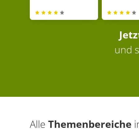
Jet
und s
Alle
Themenbereiche
i