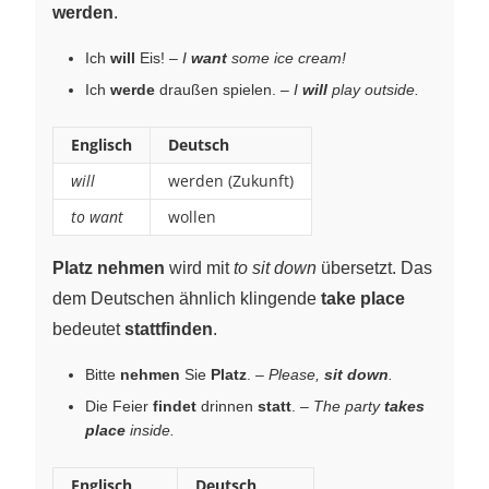
werden
.
Ich
will
Eis! –
I
want
some ice cream!
Ich
werde
draußen spielen. –
I
will
play outside.
Englisch
Deutsch
will
werden (Zukunft)
to want
wollen
Platz nehmen
wird mit
to sit down
übersetzt. Das
dem Deutschen ähnlich klingende
take place
bedeutet
stattfinden
.
Bitte
nehmen
Sie
Platz
. –
Please,
sit down
.
Die Feier
findet
drinnen
statt
. –
The party
takes
place
inside.
Englisch
Deutsch