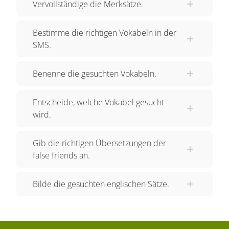
Vervollständige die Merksätze.
nicht "I can". Denn das bedeutet "Ich kann".
Richtig muss es heißen "I know a lot of films."
Bestimme die richtigen Vokabeln in der
Denn "Ich kenne" wird mit "I know" übersetzt.
SMS.
Auch der Satz "Ich will Eiscreme!" beinhaltet
einen "false friend". Das Wort "will" wird im
Benenne die gesuchten Vokabeln.
Englischen nämlich nicht nur ähnlich
ausgesprochen, sondern auch gleich
Entscheide, welche Vokabel gesucht
geschrieben. Aber "Ich will" heißt nicht "I will".
wird.
Denn "I will" bedeutet "ich werde". Richtig muss
es heißen "I want ice cream!" Denn "Ich will" wird
Gib die richtigen Übersetzungen der
mit "I want" übersetzt. Außerdem solltest du bei
false friends an.
Folgender Wendung aufpassen. "Bitte, nehmen
Sie Platz!" Obwohl du "nehmen" mit "take" und
Bilde die gesuchten englischen Sätze.
"Platz" mit "place" übersetzen kannst, heißt "Platz
nehmen" nicht "to take place". Denn "to take
place" bedeutet "stattfinden". Richtig muss es