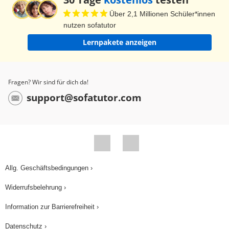
sein. Schulnote kannst du nicht einfach mit "note"
Über 2,1 Millionen Schüler*innen
übersetzen. Du brauchst stattdessen das Wort
nutzen sofatutor
"mark". Denn "note" bedeutet "Notiz". In einem
Lernpakete anzeigen
Londoner Büro wirst du keinen "chef" in der
Geschäftsführung finden. Denn der Chef eines
Büros wird nicht mit "chef" bezeichnet, sondern
Fragen? Wir sind für dich da!
mit "boss". Das englische "chef" bedeutet
support@sofatutor.com
nämlich "Koch". Merke dir also: "Meinung" heißt
"opinion", "See" heißt "lake", "Handy" heißt
"mobile phone", "Chips" heißt "crisps",
"Schulnote" heißt "mark" und "Chef" heißt "boss".
Und was macht Rudi Retro? Der stellt plötzlich
Allg. Geschäftsbedingungen ›
fest, dass er offensichtlich nicht der einzige ist,
Widerrufsbelehrung ›
der in die "false friends-Falle" getappt ist.
Information zur Barrierefreiheit ›
Datenschutz ›