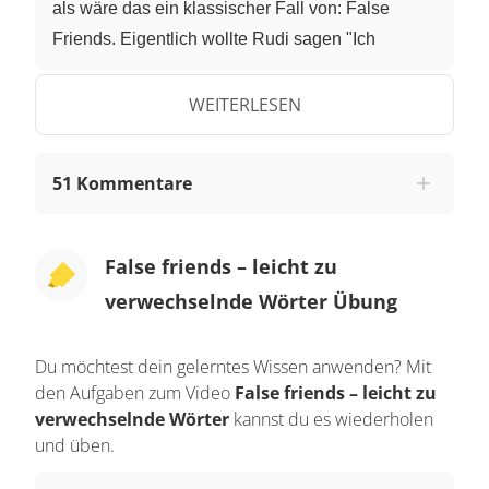
als wäre das ein klassischer Fall von: False
Friends. Eigentlich wollte Rudi sagen "Ich
wünsche mir, einen Oldtimer zu bekommen."
Obwohl es sich fast gleich anhört, heißt
WEITERLESEN
"bekommen" auf Englisch nicht "to become".
Denn "to become" bedeutet "werden". Rudi hätte
51 Kommentare
sich wünschen müssen "I wish to get a classic
car". Denn "bekommen" wird mit "to get"
übersetzt. Wenn Deutsch deine Muttersprache ist,
False friends – leicht zu
gibt es so einige "false friends", falsche Freunde,
verwechselnde Wörter Übung
die dir beim Englisch lernen den Kopf verdrehen
können, weil sie entweder gleich aussehen oder
Du möchtest dein gelerntes Wissen anwenden? Mit
gleich klingen, aber eine andere Bedeutung
den Aufgaben zum Video
False friends – leicht zu
haben. Wie würdest du zum Beispiel den Satz
verwechselnde Wörter
kannst du es wiederholen
"Ich kenne viele Filme" übersetzen? Es hört sich
und üben.
verlockend ähnlich an, aber "ich kenne" heißt