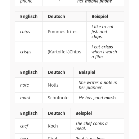
phone
her
mobile phone
.
Englisch
Deutsch
Beispiel
I like to eat
chips
Pommes frites
fish and
chips
.
I eat
crisps
crisps
(Kartoffel-)Chips
when I watch
a film.
Englisch
Deutsch
Beispiel
She writes a
note
in
note
Notiz
her planner.
mark
Schulnote
He has good
marks
.
Englisch
Deutsch
Beispiel
The
chef
cooks a
chef
Koch
meal.
boss
Chef
Paul is my
boss
.