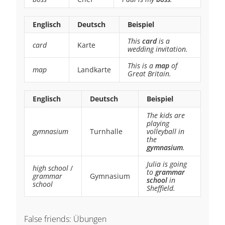
Englisch
Deutsch
Beispiel
This
card
is a
card
Karte
wedding invitation.
This is a
map
of
map
Landkarte
Great Britain.
Englisch
Deutsch
Beispiel
The kids are
playing
gymnasium
Turnhalle
volleyball in
the
gymnasium
.
Julia is going
high school
/
to
grammar
grammar
Gymnasium
school
in
school
Sheffield.
False friends: Übungen