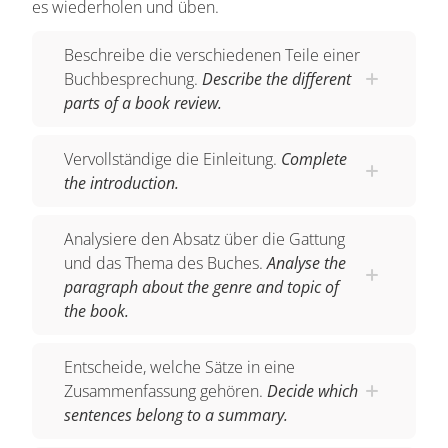
es wiederholen und üben.
he or she? What has he or she written before?
Beschreibe die verschiedenen Teile einer
What did he or she publish during his or her
Buchbesprechung.
Describe the different
career of writing?
parts of a book review.
Das geht zum Beispiel so:
Tom Coraghessan
Boyle, who is better known as T.C. Boyle is an
Vervollständige die Einleitung.
Complete
the introduction.
American writer who has published numerous
novels and short stories. During the course of his
Analysiere den Absatz über die Gattung
career he has won many prices. At the moment
und das Thema des Buches.
Analyse the
Boyle is professor of English at the University of
paragraph about the genre and topic of
Southern California.
the book.
Schritt 2 - Das Buchgenre
Entscheide, welche Sätze in eine
In einem zweiten Schritt solltest du das
Genre
Zusammenfassung gehören.
Decide which
deines betrachteten Buches nennen, also zum
sentences belong to a summary.
Beispiel, ob es sich um eine
‘novel’
, eine