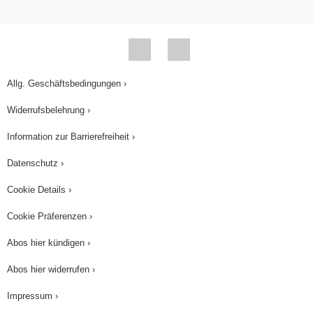
circumstances, namely a car-accident (...) The
last sentence of the first chapter “I told you - he
was Mexican.” on page 15 in the novel, is a
powerful quote in many ways.
Allg. Geschäftsbedingungen ›
This saying clearly shows the confident character
Widerrufsbelehrung ›
of Delaney Mossbacher. Yet this quotation also
Information zur Barrierefreiheit ›
has a xenophobic note, because Mossbacher
thinks that the man he hit with his car earlier
Datenschutz ›
doesn´t need any medical treatment and that
Cookie Details ›
twenty dollars made the problem go away (... )
Cookie Präferenzen ›
Schritt 4 - personal opinion
Abos hier kündigen ›
Deine ‘book review’ solltest du damit beenden,
Abos hier widerrufen ›
dass du deine persönliche Meinung zu dem Werk
Impressum ›
darstellst, die du natürlich
begründen
solltest.