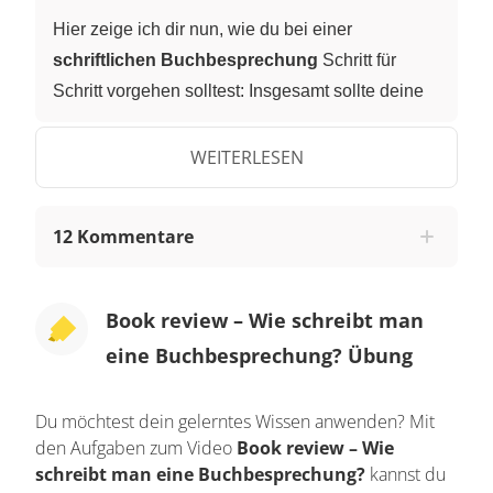
Hier zeige ich dir nun, wie du bei einer
schriftlichen Buchbesprechung
Schritt für
Schritt vorgehen solltest: Insgesamt sollte deine
‘book review’ in vier Teile aufgeteilt sein. Fangen
wir mit der Einleitung, der
Introduction
an. In
WEITERLESEN
deiner Einleitung solltest du den
Buchtitel
, den
Namen des Autors
, den
Erscheinungsort
12 Kommentare
sowie das
Erscheinungsjahr
nennen.
Schritt 1 - Introduction
Book review – Wie schreibt man
Hier ein Beispiel:
The book ‘The Tortilla Curtain’,
eine Buchbesprechung? Übung
written by T.C. Boyle, was published in New York
in 1995.
Bei einer
mündlichen Präsentation
Du möchtest dein gelerntes Wissen anwenden? Mit
kannst du deinen Mitschülern an dieser Stelle
den Aufgaben zum Video
Book review – Wie
auch das
Buchcover
zeigen. Anschließend
schreibt man eine Buchbesprechung?
kannst du
beschreibst du den Autor etwas genauer.
Who is