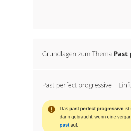
Grundlagen zum Thema
Past 
Past perfect progressive – Ein
Das
past perfect progressive
ist
dann gebraucht, wenn eine vergan
past
auf.