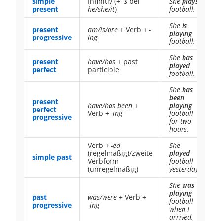
simple
Infinitiv (+
-s
bei
She
plays
present
he/she/it
)
football.
She
is
present
am/is/are
+ Verb +
-
playing
progressive
ing
football.
She
has
present
have/has
+ past
played
perfect
participle
football.
She
has
been
present
have/has been
+
playing
perfect
Verb +
-ing
football
progressive
for two
hours.
Verb +
-ed
She
(regelmäßig)/zweite
played
simple past
Verbform
football
(unregelmäßig)
yesterday.
She
was
playing
past
was/were
+ Verb +
football
progressive
-ing
when I
arrived.