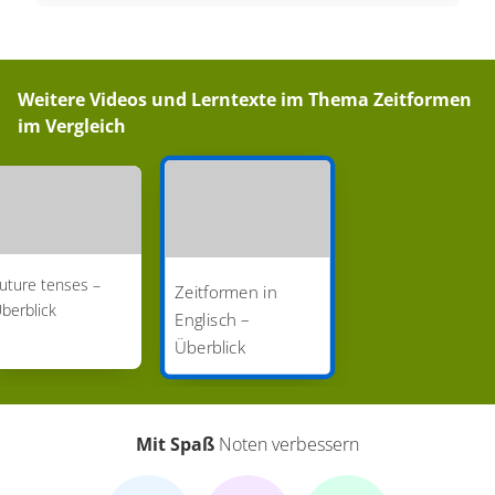
Weitere Videos und Lerntexte im Thema
Zeitformen
im Vergleich
uture tenses –
Zeitformen in
berblick
Englisch –
Überblick
Mit Spaß
Noten verbessern