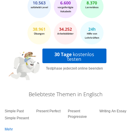
10.563
6.600
8.370
sofaheld-Level
vorgefertigte
Lernvideos
Vokabeln
38.961
34.252
24h
Übungen
Arbeitsblätter
Hilfe von
Lehrkräften
30 Tage
kostenlos
testen
Testphase jederzeit online beenden
Beliebteste Themen in Englisch
Simple Past
Present Perfect
Present
Writing An Essay
Progressive
Simple Present
Mehr